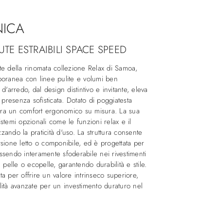
NICA
E ESTRAIBILI SPACE SPEED
te della rinomata collezione Relax di Samoa,
poranea con linee pulite e volumi ben
d'arredo, dal design distintivo e invitante, eleva
 presenza sofisticata. Dotato di poggiatesta
cura un comfort ergonomico su misura. La sua
sistemi opzionali come le funzioni relax e il
ando la praticità d'uso. La struttura consente
sione letto o componibile, ed è progettata per
ssendo interamente sfoderabile nei rivestimenti
 pelle o ecopelle, garantendo durabilità e stile.
a per offrire un valore intrinseco superiore,
ità avanzate per un investimento duraturo nel