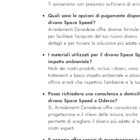
Ti avviseremo con preavviso sull'orario di arr
Quali sono le opzioni di pagamento disponi
divano Space Speed?
Arredamenti Cenedese offre diverse formule 
per facilitare l'acquisto del tuo nuovo divano.
dettagli e per trovare la soluzione più adatta 
I materiali utilizzati per il divano Space 
impatto ambientale?
Molti dei nostri prodotti, inclusi i divani, sono
trattamenti a basso impatto ambientale e atos
offrire arredi che rispettino l'ambiente e la tua
Posso richiedere una consulenza a domicili
divano Space Speed a Oderzo?
Sì, Arredamenti Cenedese offre consulenze a
progettazione e il rilievo delle misure, anche
permette di scegliere il divano più adatto al t
nostri esperti.
Il negozio offre servizi di manutenzione o 