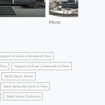
Mono
Negozio di divani a Noventa di Piave
Piave
Negozio di divani a Maserada sul Piave
Salotti Samoa Treviso
Salotti Samoa San Donà di Piave
Salotti Samoa Carbonera