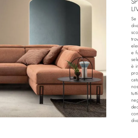
SP
LI
Se 
div
sco
tro
ele
e f
sel
è i
pro
cat
nos
tut
neg
dec
com
div