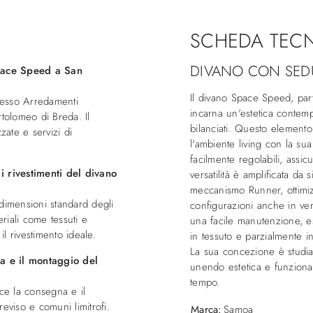
SCHEDA TEC
DIVANO CON SEDUT
pace Speed a San
Il divano Space Speed, par
resso Arredamenti
incarna un'estetica contem
olomeo di Breda. Il
bilanciati. Questo elemento 
ate e servizi di
l'ambiente living con la sua
facilmente regolabili, assi
i rivestimenti del divano
versatilità è amplificata da 
meccanismo Runner, ottimizz
e dimensioni standard degli
configurazioni anche in ver
eriali come tessuti e
una facile manutenzione, e
il rivestimento ideale.
in tessuto e parzialmente in
La sua concezione è studiat
a e il montaggio del
unendo estetica e funzional
tempo.
sce la consegna e il
eviso e comuni limitrofi.
Marca:
Samoa