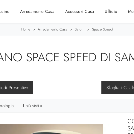
ucine
Arredamento Casa
Accessori Casa
Ufficio
Mo
Home
>
Arredamento Casa
>
Salotti
>
Space Speed
ANO SPACE SPEED DI S
iedi Preventivo
Sfoglia i Catal
ipologia
I più visti a :
CO
S