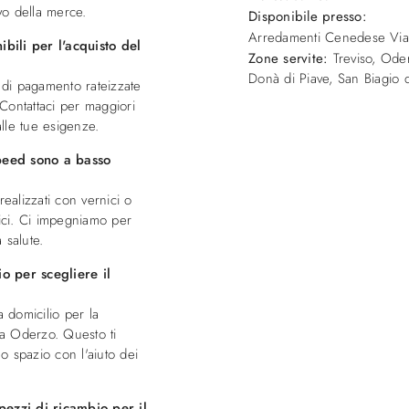
ivo della merce.
Disponibile presso:
Arredamenti Cenedese
Vi
bili per l'acquisto del
Zone servite:
Treviso, Oder
Donà di Piave, San Biagio di
di pagamento rateizzate
 Contattaci per maggiori
alle tue esigenze.
Speed sono a basso
 realizzati con vernici o
sici. Ci impegniamo per
 salute.
o per scegliere il
 domicilio per la
 a Oderzo. Questo ti
uo spazio con l'aiuto dei
pezzi di ricambio per il