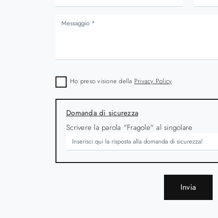
ono
Below
Ho preso visione della
Privacy Policy
Domanda di sicurezza
Scrivere la parola "Fragole" al singolare
Invia