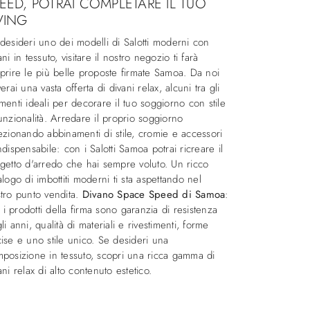
EED, POTRAI COMPLETARE IL TUO
VING
desideri uno dei modelli di Salotti moderni con
ani in tessuto, visitare il nostro negozio ti farà
prire le più belle proposte firmate Samoa. Da noi
verai una vasta offerta di divani relax, alcuni tra gli
menti ideali per decorare il tuo soggiorno con stile
unzionalità. Arredare il proprio soggiorno
ezionando abbinamenti di stile, cromie e accessori
ndispensabile: con i Salotti Samoa potrai ricreare il
getto d'arredo che hai sempre voluto. Un ricco
alogo di imbottiti moderni ti sta aspettando nel
tro punto vendita.
Divano Space Speed di Samoa
:
ti i prodotti della firma sono garanzia di resistenza
li anni, qualità di materiali e rivestimenti, forme
ise e uno stile unico. Se desideri una
posizione in tessuto, scopri una ricca gamma di
ani relax di alto contenuto estetico.