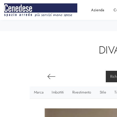
Azienda
C
DIV
Rich
Marca
Imbottiti
Rivestimento
Stile
T