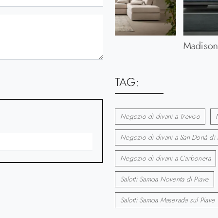
Sheer
Madison
TAG:
Negozio di divani a Treviso
Negozio di divani a San Donà di 
Negozio di divani a Carbonera
Salotti Samoa Noventa di Piave
Salotti Samoa Maserada sul Piave