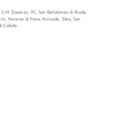
a S.M. Davanzo, 90
,
San Bartolomeo di Breda
zo, Noventa di Piave, Roncade, Silea, San
 Callalta...