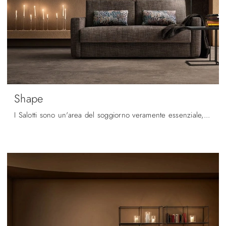
Shape
I Salotti sono un'area del soggiorno veramente essenziale, da decorare con attenzione posizionando divani, poltrone e pouf.