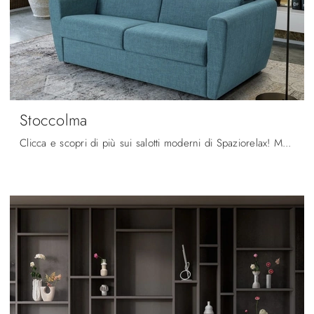
Stoccolma
Clicca e scopri di più sui salotti moderni di Spaziorelax! Molteplici modelli di divani, come Stoccolma, ti attendono.