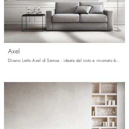
Axel
Divano Letto Axel di Samoa : ideata dal noto e rinomato brand, specialista nel settore Arredamento Casa, questa proposta completerà il tuo soggiorno ...