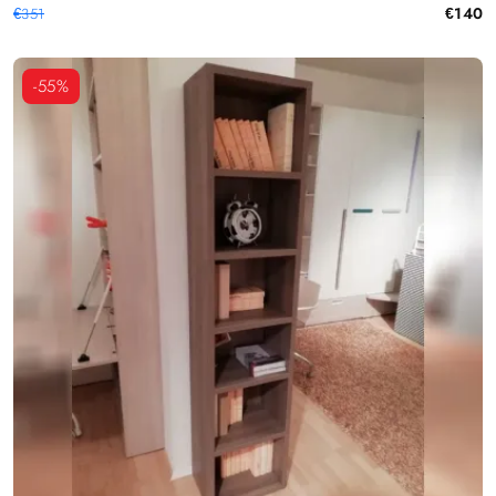
€140
€351
-55%