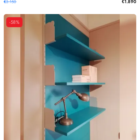
€1.890
€3.150
-58%