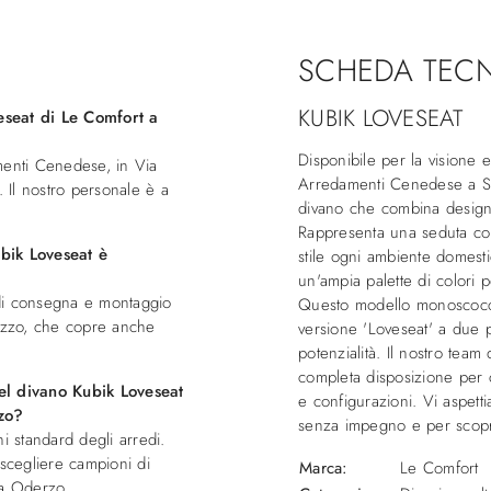
SCHEDA TEC
KUBIK LOVESEAT
eseat di Le Comfort a
Disponibile per la visione 
menti Cenedese, in Via
Arredamenti Cenedese a Sa
 Il nostro personale è a
divano che combina design a
Rappresenta una seduta com
bik Loveseat è
stile ogni ambiente domestic
un'ampia palette di colori p
di consegna e montaggio
Questo modello monoscocca
rezzo, che copre anche
versione 'Loveseat' a due po
potenzialità. Il nostro team
completa disposizione per c
el divano Kubik Loveseat
e configurazioni. Vi aspet
rzo?
senza impegno e per scoprir
i standard degli arredi.
 scegliere campioni di
Marca:
Le Comfort
i a Oderzo.