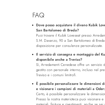
FAQ
Dove posso acquistare il divano Kubik Lov
San Bartolomeo di Breda?
Puoi trovare il Kubik Loveseat presso Arreda
S.M. Davanzo, 90 a San Bartolomeo di Breda.
disposizione per consulenze personalizzate.
Il servizio di consegna e montaggio del Ku
disponibile anche a Treviso?
Sì, Arredamenti Cenedese offre un servizio 
gestito con personale interno, incluso nel p
Treviso e i comuni limitrofi.
È possibile personalizzare le dimensioni d
e visionare i campioni di materiali a Ode
Certo, è possibile personalizzare le dimension
Presso la nostra materioteca puoi visionare e
materiali, finiture e rivestimenti, anche se se