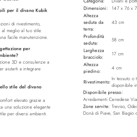
Categoria:
Divani e pol
Dimensioni:
147 x 76 x 
ili per il divano Kubik
Altezza
seduta da
43 cm
zioni di rivestimento,
terra:
 al meglio al tuo stile.
Profondità
 una facile manutenzione.
58 cm
seduta:
gettazione per
Larghezza
17 cm
ambiente?
bracciolo:
tazione 3D e consulenze a
Altezza
4 cm
er aiutarti a integrare
piedino:
In tessuto o 
Rivestimento:
disponibile i
ello stile del divano
Disponibile presso:
Arredamenti Cenedese
Vi
comfort elevato grazie a
Zone servite:
Treviso, Oder
rca una soluzione elegante
Donà di Piave, San Biagio di
ile per diversi ambienti.