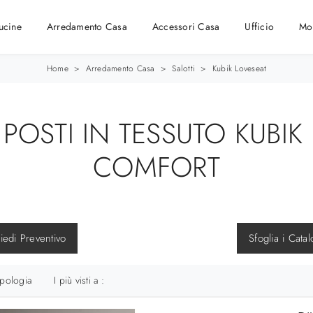
ucine
Arredamento Casa
Accessori Casa
Ufficio
Mo
Home
>
Arredamento Casa
>
Salotti
>
Kubik Loveseat
POSTI IN TESSUTO KUBIK 
COMFORT
iedi Preventivo
Sfoglia i Catal
ipologia
I più visti a :