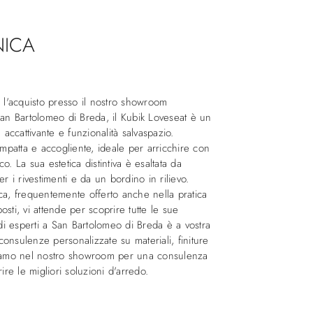
NICA
e l'acquisto presso il nostro showroom
n Bartolomeo di Breda, il Kubik Loveseat è un
ccattivante e funzionalità salvaspazio.
patta e accogliente, ideale per arricchire con
o. La sua estetica distintiva è esaltata da
er i rivestimenti e da un bordino in rilievo.
, frequentemente offerto anche nella pratica
sti, vi attende per scoprire tutte le sue
 di esperti a San Bartolomeo di Breda è a vostra
onsulenze personalizzate su materiali, finiture
tiamo nel nostro showroom per una consulenza
e le migliori soluzioni d'arredo.