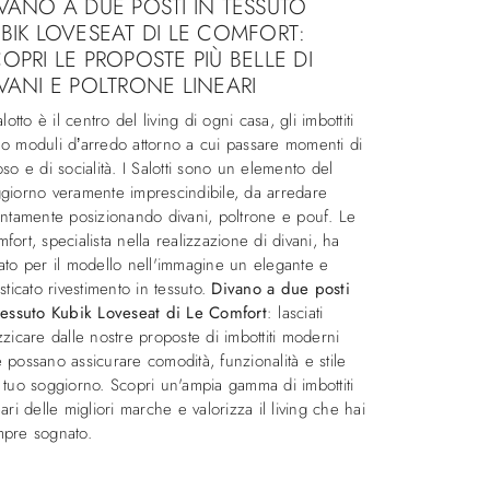
VANO A DUE POSTI IN TESSUTO
BIK LOVESEAT DI LE COMFORT:
OPRI LE PROPOSTE PIÙ BELLE DI
VANI E POLTRONE LINEARI
salotto è il centro del living di ogni casa, gli imbottiti
o moduli d’arredo attorno a cui passare momenti di
oso e di socialità. I Salotti sono un elemento del
giorno veramente imprescindibile, da arredare
entamente posizionando divani, poltrone e pouf. Le
fort, specialista nella realizzazione di divani, ha
ato per il modello nell'immagine un elegante e
isticato rivestimento in tessuto.
Divano a due posti
tessuto Kubik Loveseat di Le Comfort
: lasciati
zzicare dalle nostre proposte di imbottiti moderni
 possano assicurare comodità, funzionalità e stile
 tuo soggiorno. Scopri un'ampia gamma di imbottiti
eari delle migliori marche e valorizza il living che hai
pre sognato.