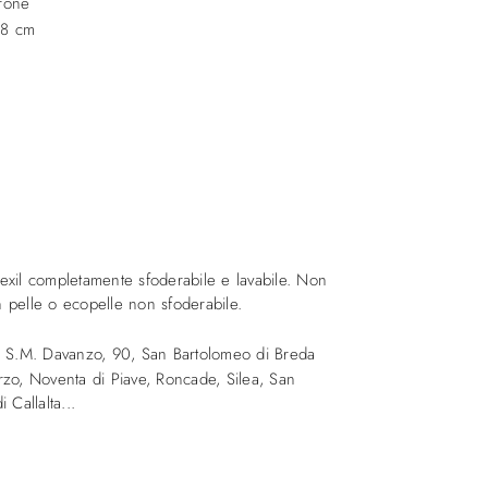
trone
78 cm
texil completamente sfoderabile e lavabile. Non
n pelle o ecopelle non sfoderabile.
a S.M. Davanzo, 90
,
San Bartolomeo di Breda
zo, Noventa di Piave, Roncade, Silea, San
 Callalta...