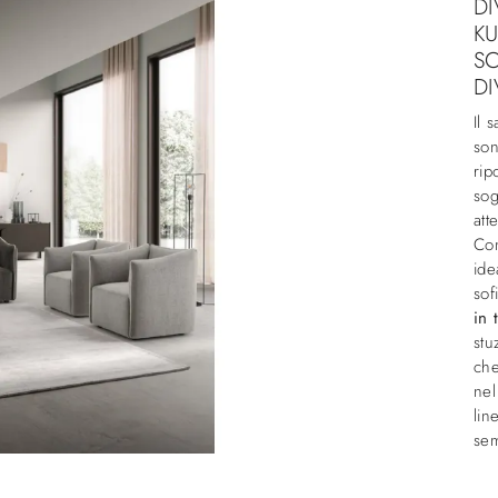
DI
KU
SC
DI
Il 
son
rip
sog
att
Com
ide
sof
in 
stu
che
nel
lin
sem