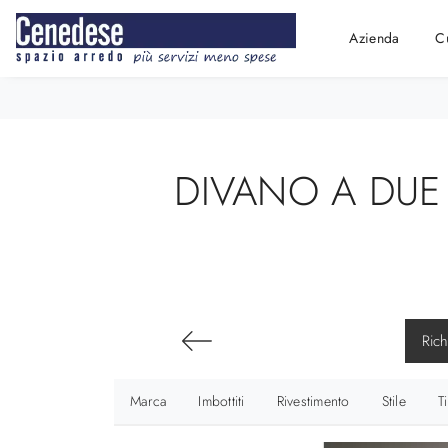
Azienda
C
DIVANO A DUE 
Rich
Marca
Imbottiti
Rivestimento
Stile
T