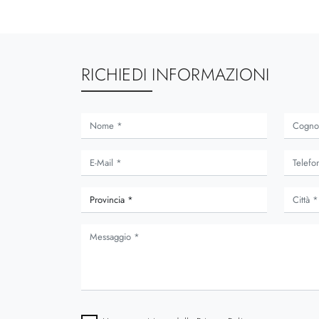
RICHIEDI INFORMAZIONI
st Special
Avenue