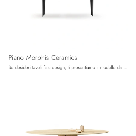
Piano Morphis Ceramics
Se desideri tavoli fissi design, ti presentiamo il modello da pranzo in ceramica Piano Morphis Ceramics del brand Devina Nais.