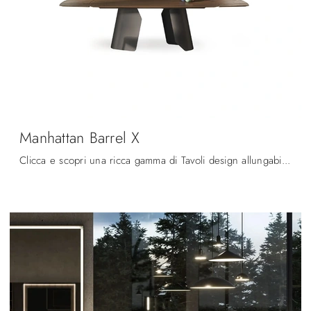
Manhattan Barrel X
Clicca e scopri una ricca gamma di Tavoli design allungabili da pranzo! Il modello Manhattan Barrel X di Devina Nais ti attende.