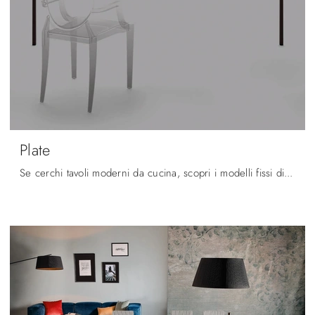
Plate
Se cerchi tavoli moderni da cucina, scopri i modelli fissi di Arrital: clicca e scopri il modello Plate in metallo.