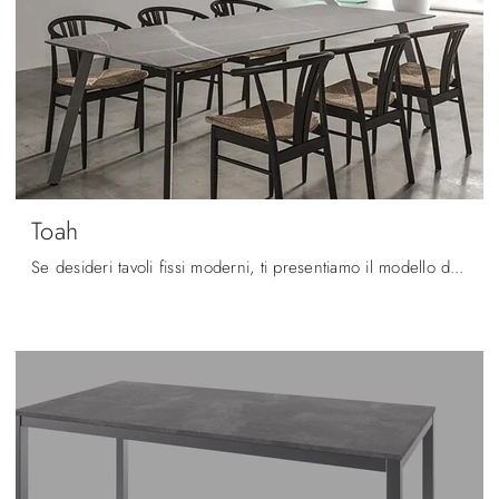
Toah
Se desideri tavoli fissi moderni, ti presentiamo il modello da cucina in gres Toah della firma Arrital.