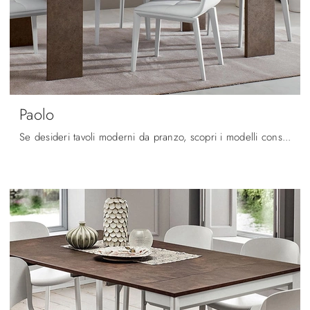
Paolo
Se desideri tavoli moderni da pranzo, scopri i modelli consolle di La Primavera: clicca e scopri il modello Paolo in HPL.