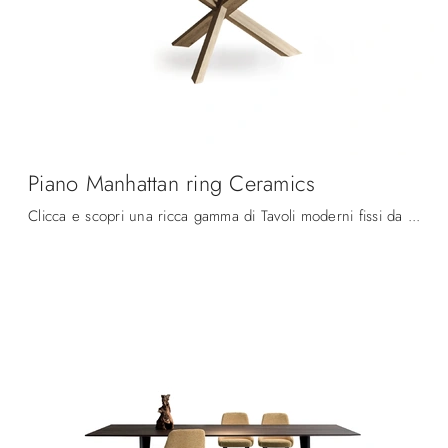
Piano Manhattan ring Ceramics
Clicca e scopri una ricca gamma di Tavoli moderni fissi da pranzo! Il modello Piano Manhattan ring Ceramics di Devina Nais ti aspetta.