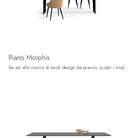
Piano Morphis
Se sei alla ricerca di tavoli design da pranzo, scopri i modelli fissi di Devina Nais: clicca e scopri il modello Piano Morphis in legno.