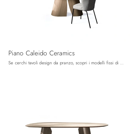
Piano Caleido Ceramics
Se cerchi tavoli design da pranzo, scopri i modelli fissi di Devina Nais: clicca e scopri il modello Piano Caleido Ceramics in ceramica.