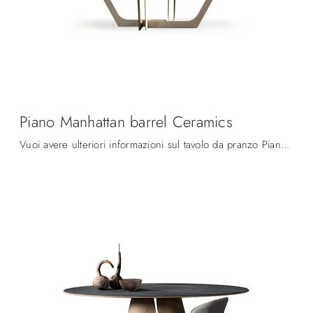
Piano Manhattan barrel Ceramics
Vuoi avere ulteriori informazioni sul tavolo da pranzo Piano Manhattan barrel Ceramics di Devina Nais? Clicca e ottieni informazioni sui modelli ...