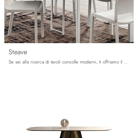
Steave
Se sei alla ricerca di tavoli consolle moderni, ti offriamo il modello da pranzo in HPL Steave del marchio La Primavera.