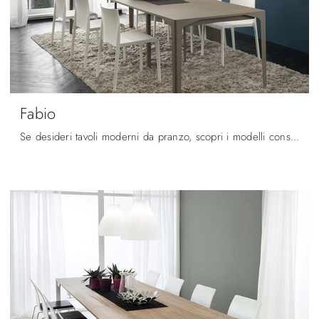
Fabio
Se desideri tavoli moderni da pranzo, scopri i modelli consolle di La Primavera: clicca e scopri il modello Fabio in laminato.