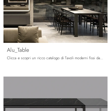
Alu_Table
Clicca e scopri un ricco catalogo di Tavoli moderni fissi da pranzo! Il modello Alu_Table di Arrital ti aspetta.