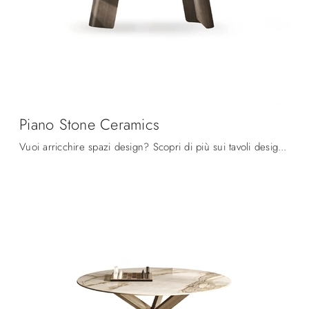
Piano Stone Ceramics
Vuoi arricchire spazi design? Scopri di più sui tavoli design fissi: il modello da pranzo Piano Stone Ceramics ti aspetta.