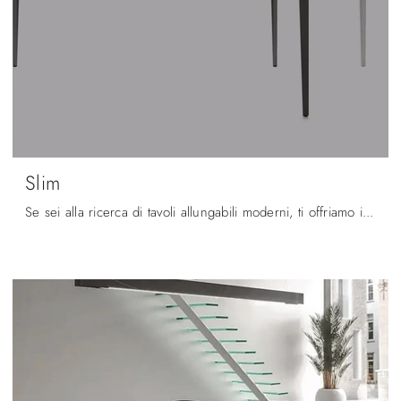
Slim
Se sei alla ricerca di tavoli allungabili moderni, ti offriamo il modello da cucina in gres Slim della firma Arrital.