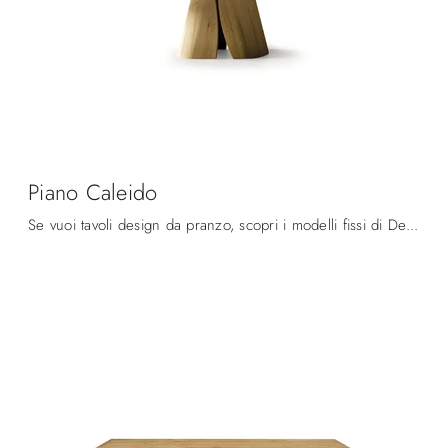
Piano Caleido
Se vuoi tavoli design da pranzo, scopri i modelli fissi di Devina Nais: clicca e scopri il modello Piano Caleido in legno.