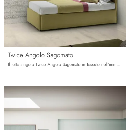
Twice Angolo Sagomato
Il letto singolo Twice Angolo Sagomato in tessuto nell'immagine, tra i modelli imbottiti moderni di Bside, è ideale per garantire il relax totale.