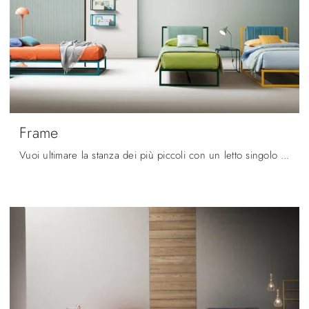
Frame
Vuoi ultimare la stanza dei più piccoli con un letto singolo in tessuto? Ti presentiamo il modello Frame di Bside per spazi moderni.