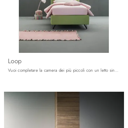
Loop
Vuoi completare la camera dei più piccoli con un letto singolo in tessuto? Ecco qui il modello Loop di Bside per spazi moderni.