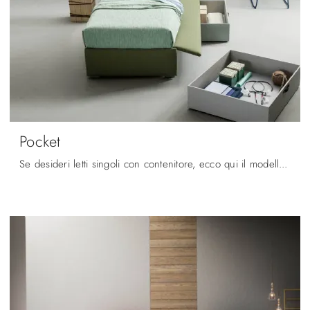
Pocket
Se desideri letti singoli con contenitore, ecco qui il modello Pocket in tessuto per completare la stanza dei più piccoli.