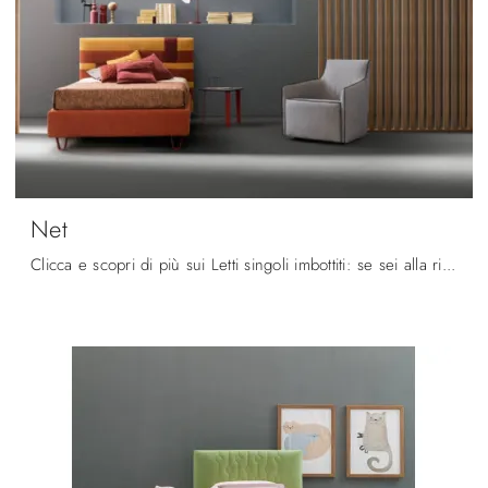
Net
Clicca e scopri di più sui Letti singoli imbottiti: se sei alla ricerca di modelli moderni, il modello Net Bside fa al caso tuo.