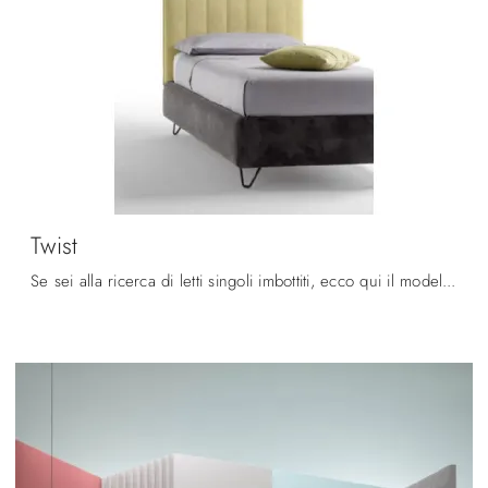
Twist
Se sei alla ricerca di letti singoli imbottiti, ecco qui il modello Twist in tessuto per completare la camera dei più piccoli.