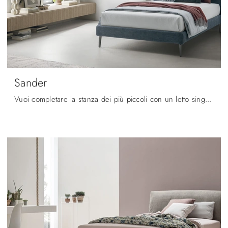
Sander
Vuoi completare la stanza dei più piccoli con un letto singolo in tessuto? Ti presentiamo il modello Sander di V&Nice per spazi design.