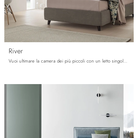
River
Vuoi ultimare la camera dei più piccoli con un letto singolo in tessuto? Ecco qui il modello River di V&Nice per spazi moderni.