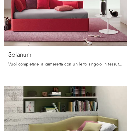
Solanum
Vuoi completare la cameretta con un letto singolo in tessuto? Eccoti il modello Solanum di Le Comfort per spazi moderni.