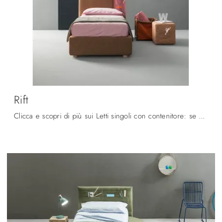
Rift
Clicca e scopri di più sui Letti singoli con contenitore: se cerchi modelli moderni, il modello Rift Bside fa per te.