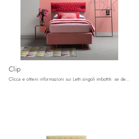
Clip
Clicca e ottieni informazioni sui Letti singoli imbottiti: se desideri modelli moderni, il modello Clip Bside fa al caso tuo.