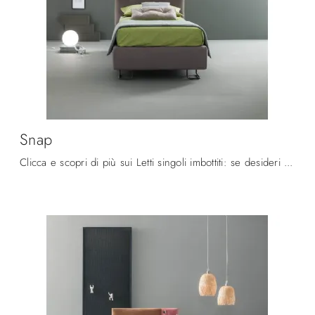
Snap
Clicca e scopri di più sui Letti singoli imbottiti: se desideri modelli moderni, il modello Snap Bside fa al caso tuo.