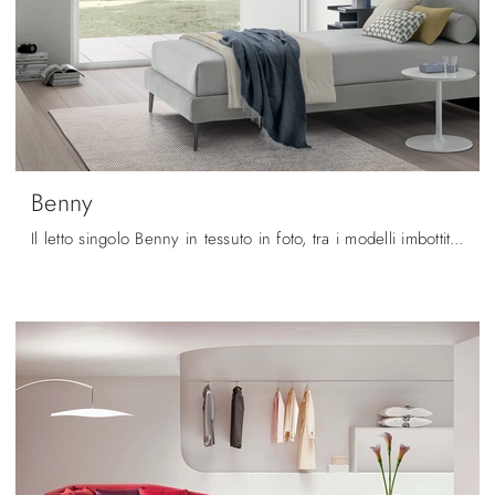
Benny
Il letto singolo Benny in tessuto in foto, tra i modelli imbottiti moderni di V&Nice, è ideale per garantire il relax totale.