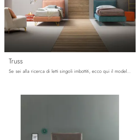
Truss
Se sei alla ricerca di letti singoli imbottiti, ecco qui il modello Truss in tessuto per impreziosire la camera dei più piccoli.