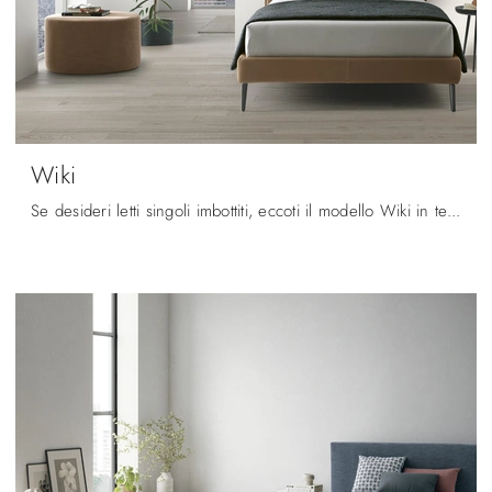
Wiki
Se desideri letti singoli imbottiti, eccoti il modello Wiki in tessuto per completare la camera dei più piccoli.