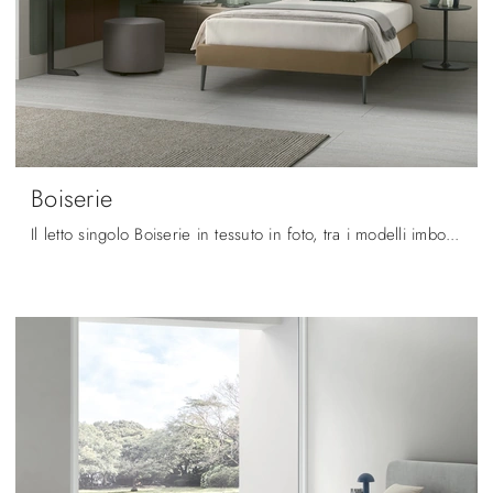
Boiserie
Il letto singolo Boiserie in tessuto in foto, tra i modelli imbottiti moderni di V&Nice, è pensato per garantire il sonno più profondo.