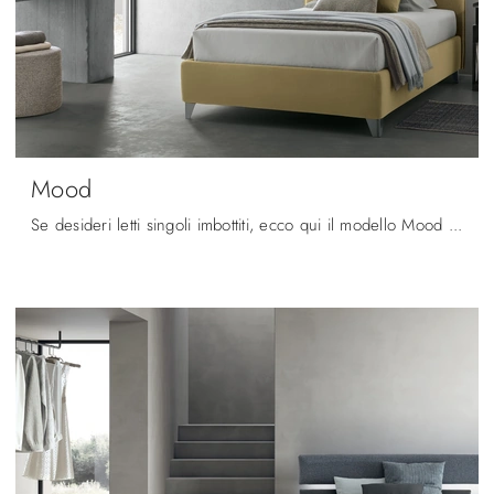
Mood
Se desideri letti singoli imbottiti, ecco qui il modello Mood in tessuto per impreziosire la cameretta.