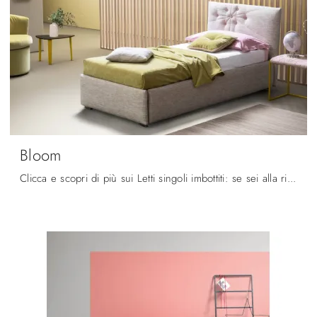
Bloom
Clicca e scopri di più sui Letti singoli imbottiti: se sei alla ricerca di modelli moderni, il modello Bloom Bside fa al caso tuo.