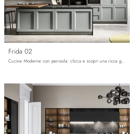
Frida 02
Cucine Moderne con penisola: clicca e scopri una ricca gamma di soluzioni del brand Arredo3, tra cui il modello Frida 02.