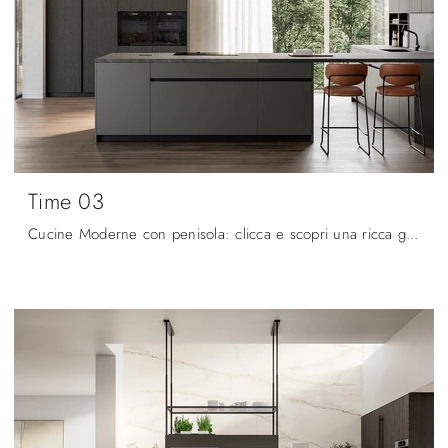
Time 03
Cucine Moderne con penisola: clicca e scopri una ricca gamma di soluzioni del marchio Arredo3, tra cui il modello Time 03.