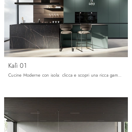
Kalì 01
Cucine Moderne con isola: clicca e scopri una ricca gamma di soluzioni della firma Arredo3, tra cui il modello Kalì 01.