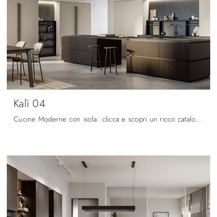
Kalì 04
Cucine Moderne con isola: clicca e scopri un ricco catalogo di soluzioni della firma Arredo3, tra cui il modello Kalì 04.