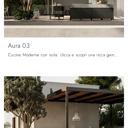
Aura 03
Cucine Moderne con isola: clicca e scopri una ricca gamma di soluzioni della marca Arredo3, tra cui il modello Aura 03.