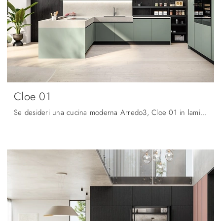
Cloe 01
Se desideri una cucina moderna Arredo3, Cloe 01 in laminato ti aspetta nel nostro negozio di Cucine Moderne con penisola.