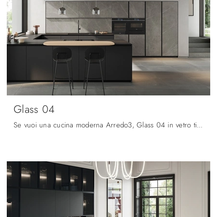
Glass 04
Se vuoi una cucina moderna Arredo3, Glass 04 in vetro ti sta aspettando nel nostro negozio di Cucine Moderne con penisola.