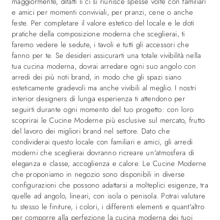
maggiormente, difatti lì ci si riunisce spesse volte con familiari
e amici per momenti conviviali, per pranzi, cene o anche
feste. Per completare il valore estetico del locale e le doti
pratiche della composizione moderna che sceglierai, ti
faremo vedere le sedute, i tavoli e tutti gli accessori che
fanno per te. Se desideri assicurarti una totale vivibilità nella
tua cucina moderna, dovrai arredare ogni suo angolo con
arredi dei più noti brand, in modo che gli spazi siano
esteticamente gradevoli ma anche vivibili al meglio. I nostri
interior designers di lunga esperienza ti attendono per
seguirti durante ogni momento del tuo progetto: con loro
scoprirai le Cucine Moderne più esclusive sul mercato, frutto
del lavoro dei migliori brand nel settore. Dato che
condividerai questo locale con familiari e amici, gli arredi
moderni che sceglierai dovranno ricreare un'atmosfera di
eleganza e classe, accoglienza e calore. Le Cucine Moderne
che proponiamo in negozio sono disponibili in diverse
configurazioni che possono adattarsi a molteplici esigenze, tra
quelle ad angolo, lineari, con isola o penisola. Potrai valutare
tu stesso le finiture, i colori, i differenti elementi e quant'altro
per comporre alla perfezione la cucina moderna dei tuoi