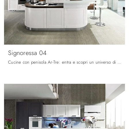
Signoressa 04
Cucine con penisola Ar-Tre: entra e scopri un universo di design e contenuto estetico! La cucina convenzionale Signoressa 04 ti sta aspettando.