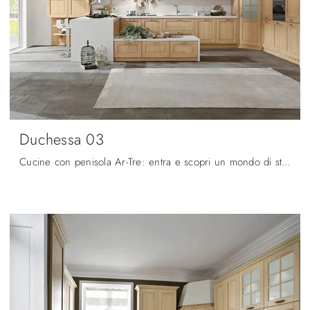
Duchessa 03
Cucine con penisola Ar-Tre: entra e scopri un mondo di stile e design! La cucina tradizionale Duchessa 03 ti attende.