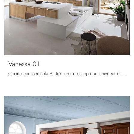
Vanessa 01
Cucine con penisola Ar-Tre: entra e scopri un universo di design e contenuto estetico! La cucina convenzionale Vanessa 01 ti attende.