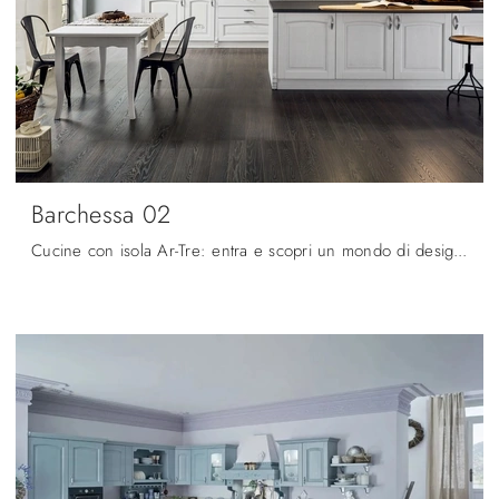
Barchessa 02
Cucine con isola Ar-Tre: entra e scopri un mondo di design e contenuto estetico! La cucina classica Barchessa 02 ti sta aspettando.