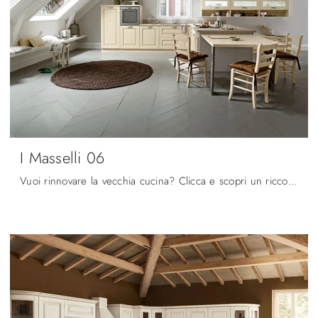
I Masselli 06
Vuoi rinnovare la vecchia cucina? Clicca e scopri un ricco catalogo di soluzioni classiche con penisola: I Masselli 06 ti sta aspettando!