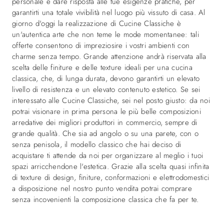
personale e dare risposta alle tue esigenze pratiche, per
garantirti una totale vivibilità nel luogo più vissuto di casa. Al
giorno d'oggi la realizzazione di Cucine Classiche è
un'autentica arte che non teme le mode momentanee: tali
offerte consentono di impreziosire i vostri ambienti con
charme senza tempo. Grande attenzione andrà riservata alla
scelta delle finiture e delle texture ideali per una cucina
classica, che, di lunga durata, devono garantirti un elevato
livello di resistenza e un elevato contenuto estetico. Se sei
interessato alle Cucine Classiche, sei nel posto giusto: da noi
potrai visionare in prima persona le più belle composizioni
arredative dei migliori produttori in commercio, sempre di
grande qualità. Che sia ad angolo o su una parete, con o
senza penisola, il modello classico che hai deciso di
acquistare ti attende da noi per organizzare al meglio i tuoi
spazi arricchendone l'estetica. Grazie alla scelta quasi infinita
di texture di design, finiture, conformazioni e elettrodomestici
a disposizione nel nostro punto vendita potrai comprare
senza incovenienti la composizione classica che fa per te.