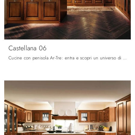
Castellana 06
Cucine con penisola Ar-Tre: entra e scopri un universo di stile e design! La cucina convenzionale Castellana 06 ti sta aspettando.