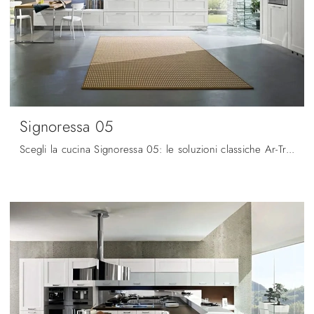
Signoressa 05
Scegli la cucina Signoressa 05: le soluzioni classiche Ar-Tre in legno sono garanzia di qualità, design e contenuto estetico.