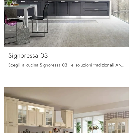
Signoressa 03
Scegli la cucina Signoressa 03: le soluzioni tradizionali Ar-Tre in legno sono sinonimo di qualità, stile e design.