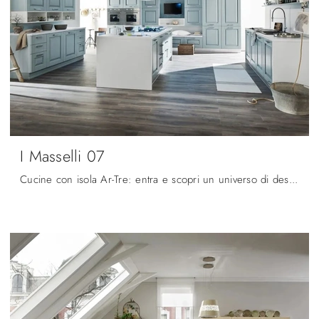
I Masselli 07
Cucine con isola Ar-Tre: entra e scopri un universo di design e contenuto estetico! La cucina classica I Masselli 07 ti aspetta.