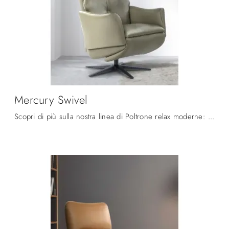
Mercury Swivel
Scopri di più sulla nostra linea di Poltrone relax moderne: ottieni il massimo livello di comodità con la poltrona relax Mercury Swivel in pelle.