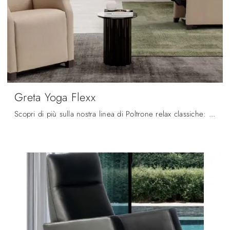
Greta Yoga Flexx
Scopri di più sulla nostra linea di Poltrone relax classiche: ottieni il massimo livello di comodità con la poltrona relax Greta Yoga Flexx in ...