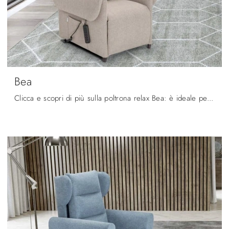
Bea
Clicca e scopri di più sulla poltrona relax Bea: è ideale per accompagnare ogni movimento con facilità; guarda tutte le Poltrone relax in tessuto ...