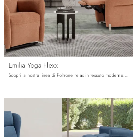
Emilia Yoga Flexx
Scopri la nostra linea di Poltrone relax in tessuto moderne: scegli il modello Emilia Yoga Flexx di Spaziorelax con movimento relax.