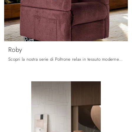
Roby
Scopri la nostra serie di Poltrone relax in tessuto moderne: scegli il modello Roby di Spaziorelax con movimento relax.