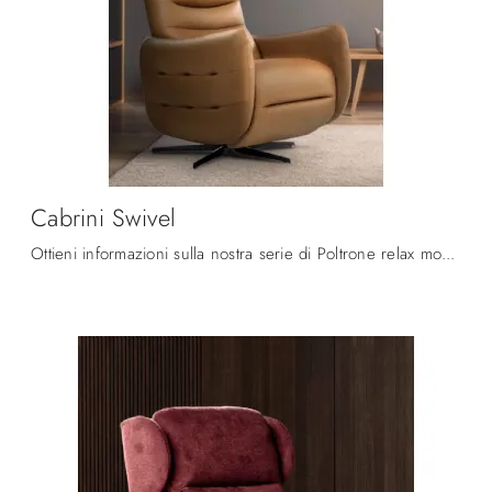
Cabrini Swivel
Ottieni informazioni sulla nostra serie di Poltrone relax moderne: ottieni il massimo livello di comfort con la poltrona relax Cabrini Swivel in ...