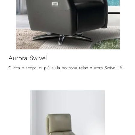
Aurora Swivel
Clicca e scopri di più sulla poltrona relax Aurora Swivel: è studiata per supportare ogni movimento con facilità; guarda tutte le Poltrone relax in ...