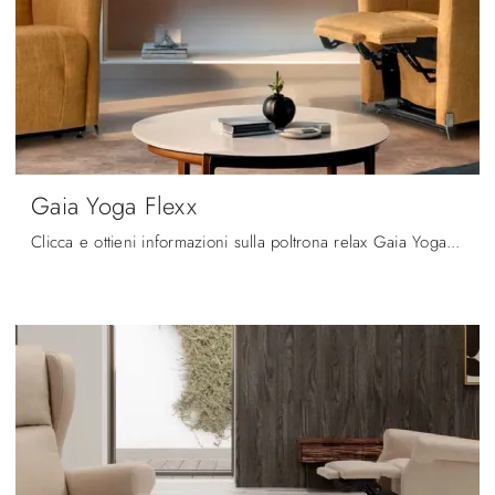
Gaia Yoga Flexx
Clicca e ottieni informazioni sulla poltrona relax Gaia Yoga Flexx: è studiata per supportare ogni movimento con facilità; guarda tutte le Poltrone ...