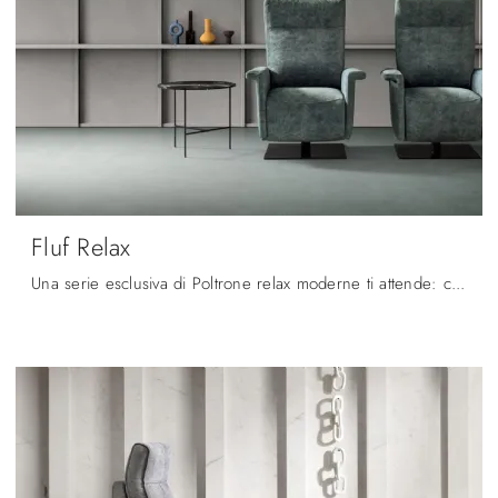
Fluf Relax
Una serie esclusiva di Poltrone relax moderne ti attende: clicca e scopri di più sul modello Fluf Relax in tessuto Samoa.