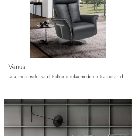
Venus
Una linea esclusiva di Poltrone relax moderne ti aspetta: clicca e ottieni informazioni sul modello Venus in pelle Spaziorelax.