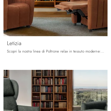
Letizia
Scopri la nostra linea di Poltrone relax in tessuto moderne: scegli il modello Letizia di Spaziorelax con movimento relax.