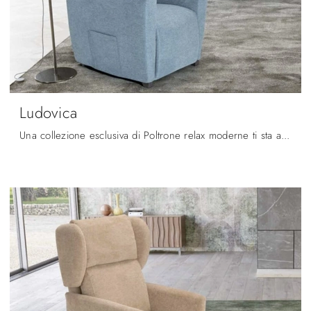
Ludovica
Una collezione esclusiva di Poltrone relax moderne ti sta aspettando: clicca e ottieni informazioni sul modello Ludovica in tessuto Spaziorelax.