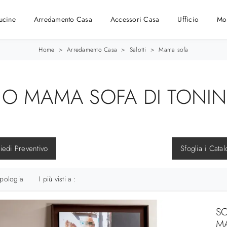
ucine
Arredamento Casa
Accessori Casa
Ufficio
Mo
Home
>
Arredamento Casa
>
Salotti
>
Mama sofa
NO MAMA SOFA DI TONIN
iedi Preventivo
Sfoglia i Catal
ipologia
I più visti a :
SC
MA