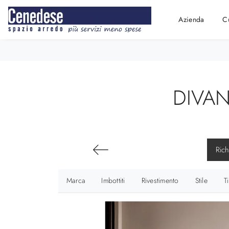
Azienda
C
DIVA
Rich
Marca
Imbottiti
Rivestimento
Stile
T