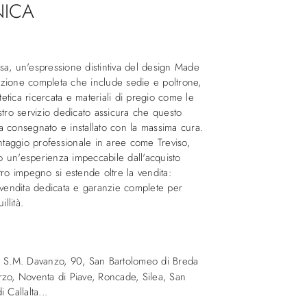
NICA
sa, un'espressione distintiva del design Made
llezione completa che include sedie e poltrone,
stetica ricercata e materiali di pregio come le
nostro servizio dedicato assicura che questo
a consegnato e installato con la massima cura.
aggio professionale in aree come Treviso,
 un'esperienza impeccabile dall'acquisto
ostro impegno si estende oltre la vendita:
-vendita dedicata e garanzie complete per
llità.
a S.M. Davanzo, 90
,
San Bartolomeo di Breda
zo, Noventa di Piave, Roncade, Silea, San
 Callalta...