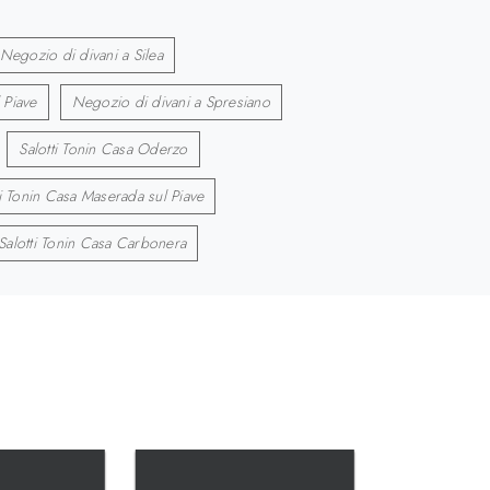
Negozio di divani a Silea
 Piave
Negozio di divani a Spresiano
Salotti Tonin Casa Oderzo
ti Tonin Casa Maserada sul Piave
Salotti Tonin Casa Carbonera