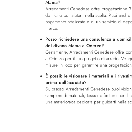
Mama?
Arredamenti Cenedese offre progettazione 
domicilio per aiutarti nella scelta. Puoi anche
pagamento rateizzate e di un servizio di dep
merce.
Posso richiedere una consulenza a domicil
del divano Mama a Oderzo?
Certamente, Arredamenti Cenedese offre con
a Oderzo per il tuo progetto di arredo. Vengono
misure in loco per garantire una progettazion
È possibile visionare i materiali e i rives
prima dell'acquisto?
Sì, presso Arredamenti Cenedese puoi visio
campioni di materiali, tessuti e finiture per 
una materioteca dedicata per guidarti nella sce