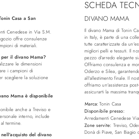
SCHEDA TEC
DIVANO MAMA
Tonin Casa a San
Il divano Mama di Tonin Ca
enti Cenedese in Via S.M.
in Italy, è parte di una co
egozio offre consulenze
tutte caratterizzate da un'e
ampioni di materiali.
migliori pelli e tessuti. Il 
e per il divano Mama?
pezzo d'arredo elegante si
lizzare le dimensioni
Offriamo consulenza e mont
re i campioni di
Oderzo e Silea, garantendo
per scegliere la soluzione
all'allestimento finale. Il n
offriamo un'assistenza post
assicurarti la massima tranqui
ivano Mama è disponibile
Marca:
Tonin Casa
ponibile anche a Treviso e
Disponibile presso:
 personale interno, include
Arredamenti Cenedese
Vi
al termine.
Zone servite:
Treviso, Oder
Donà di Piave, San Biagio di
nell'acquisto del divano