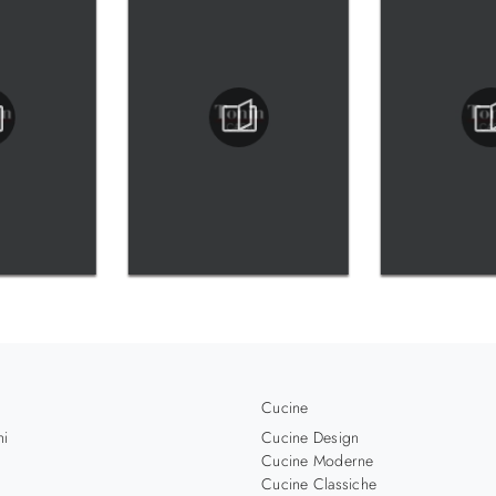
Cucine
hi
Cucine Design
Cucine Moderne
Cucine Classiche