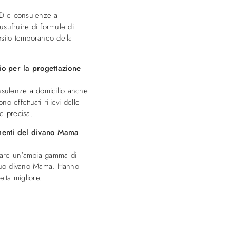
3D e consulenze a
 usufruire di formule di
osito temporaneo della
io per la progettazione
sulenze a domicilio anche
 effettuati rilievi delle
e precisa.
timenti del divano Mama
nare un'ampia gamma di
il tuo divano Mama. Hanno
lta migliore.