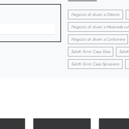
Negozio di divani a Oderzo
Negozio di divani a Maserada sul
Negozio di divani a Carbonera
Salotti Tonin Casa Silea
Salot
Salotti Tonin Casa Spresiano