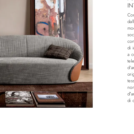
IN
Con
dal
mod
soc
con
di 
a c
tel
d'a
ori
tes
non
d’a
di 