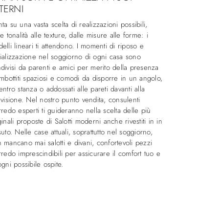
TERNI
ta su una vasta scelta di realizzazioni possibili,
le tonalità alle texture, dalle misure alle forme: i
elli lineari ti attendono. I momenti di riposo e
ializzazione nel soggiorno di ogni casa sono
divisi da parenti e amici per merito della presenza
imbottiti spaziosi e comodi da disporre in un angolo,
entro stanza o addossati alle pareti davanti alla
evisione. Nel nostro punto vendita, consulenti
rredo esperti ti guideranno nella scelta delle più
ginali proposte di Salotti moderni anche rivestiti in in
suto. Nelle case attuali, soprattutto nel soggiorno,
 mancano mai salotti e divani, confortevoli pezzi
rredo imprescindibili per assicurare il comfort tuo e
ogni possibile ospite.