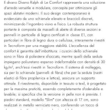
Il divano Divano Ralph di Le Comfort rappresenta una soluzione
d'arredo versatile e modulare, concepita per ottimizzare gli
spazi abitativi moderni. Il suo design contemporaneo è
evidenziato da uno schienale elevato e braccioli discreti,
minimizzando l'ingombro visivo e fisico. La robusta struttura
portante è composta da masselli di abete di diverse sezioni e
pannelli in particelle di legno certificati in classe E1, con
particolari in fibra di legno dura o cellulosa, interamente rivestiti
in Tecnoform per una maggiore stabilità. L'eccellenza del
comfort è garantita dall'imbottitura: i cuscini dello schienale
sono in fibra di poliestere sfioccato, mentre quelli della seduta
impiegano poliuretano espanso indeformabile con densità di 30
kg/m³, anch'essi rivestiti in Tecnoform. Il sistema di molleggio,
sia per lo schienale (pannelli di fibra) che per la seduta (nastri
elastici di fibra propilenica e lattice), assicura un supporto
ottimale. Il rivestimento, disponibile in tessuto o texil, è progettato
per la massima praticità, essendo completamente sfoderabile e
lavabile; si specifica che la versione in pelle non è prevista. I
piedini standard, modello “Slim” con altezza di 17 cm, sono
realizzati in metallo verniciato nero, conferendo un tocco di