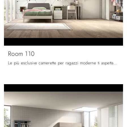
Room 110
Le più esclusive camerette per ragazzi moderne ti aspettano! Scopri il modello Room 110 di Zg Mobili.