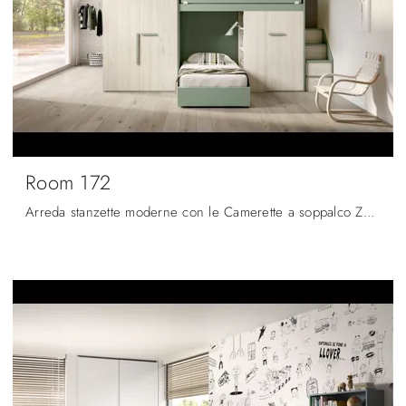
Room 172
Arreda stanzette moderne con le Camerette a soppalco Zg Mobili! Il modello Room 172 in melaminico è per ragazzi.