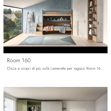
Room 160
Clicca e scopri di più sulla cameretta per ragazzi Room 160! Le Camerette con letti a castello Zg Mobili ti aspettano.