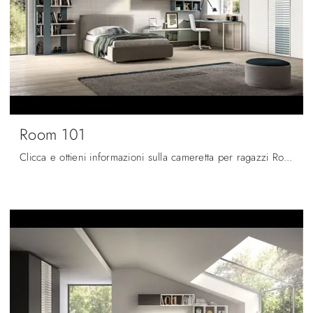
Room 101
Clicca e ottieni informazioni sulla cameretta per ragazzi Room 101! Le Camerette componibili Zg Mobili ti aspettano.