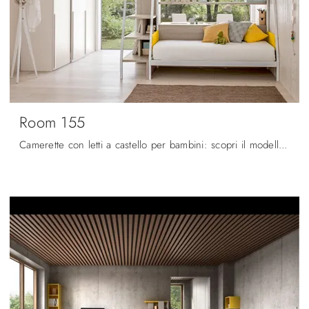
Room 155
Camerette con letti a castello per bambini: scopri il modello in melaminico Room 155 di Zg Mobili per stanzette moderne.