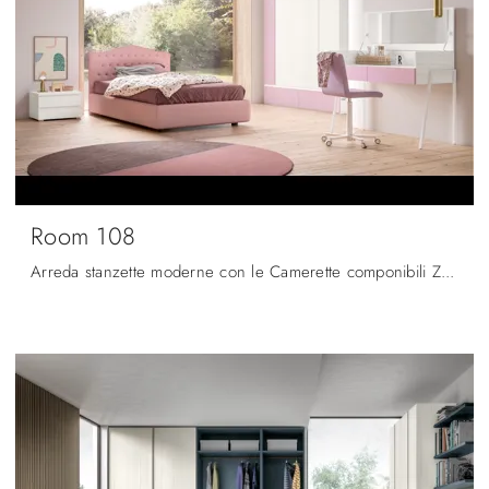
Room 108
Arreda stanzette moderne con le Camerette componibili Zg Mobili! Il modello Room 108 in melaminico è per ragazzi.