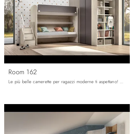
Room 162
Le più belle camerette per ragazzi moderne ti aspettano! Scopri il modello Room 162 di Zg Mobili.