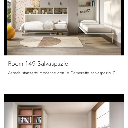
Room 149 Salvaspazio
Arreda stanzette moderne con le Camerette salvaspazio Zg Mobili! Il modello Room 149 Salvaspazio in melaminico è per ragazzi.