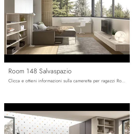
Room 148 Salvaspazio
Clicca e ottieni informazioni sulla cameretta per ragazzi Room 148 Salvaspazio! Le Camerette salvaspazio Zg Mobili ti aspettano.