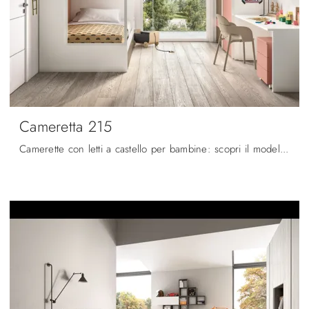
Cameretta 215
Camerette con letti a castello per bambine: scopri il modello in melaminico Cameretta 215 di Zg Mobili per stanzette moderne.