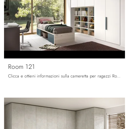
Room 121
Clicca e ottieni informazioni sulla cameretta per ragazzi Room 121! Le Camerette componibili Zg Mobili ti attendono.