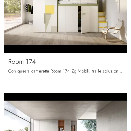
Room 174
Con questa cameretta Room 174 Zg Mobili, tra le soluzioni a soppalco, potrai progettare stanze moderne per ragazzi.