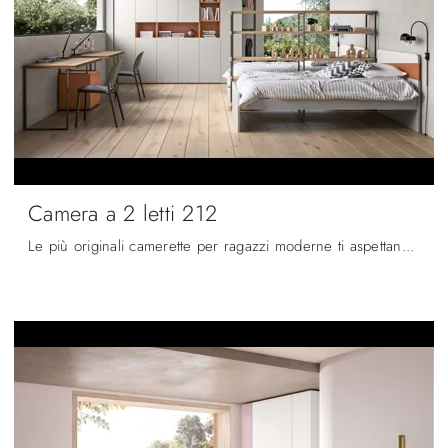
Camera a 2 letti 212
Le più originali camerette per ragazzi moderne ti aspettano! Scopri il modello Camera a 2 letti 212 di Zg Mobili.