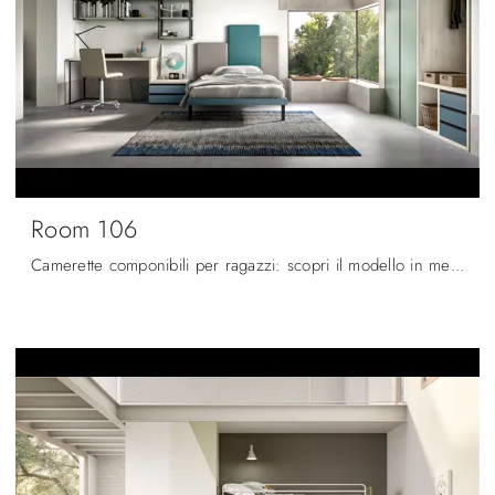
Room 106
Camerette componibili per ragazzi: scopri il modello in melaminico Room 106 di Zg Mobili per stanzette moderne.