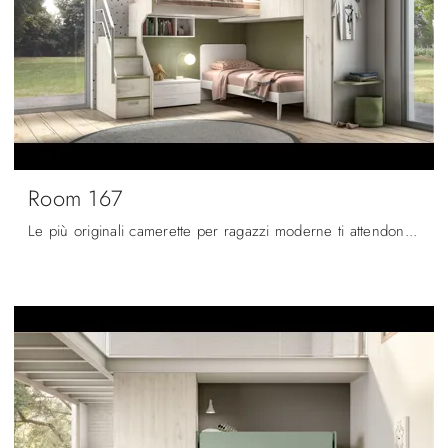
Room 167
Le più originali camerette per ragazzi moderne ti attendono! Scopri il modello Room 167 di Zg Mobili.