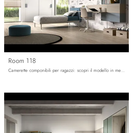
Room 118
Camerette componibili per ragazzi: scopri il modello in melaminico Room 118 di Zg Mobili per stanzette moderne.