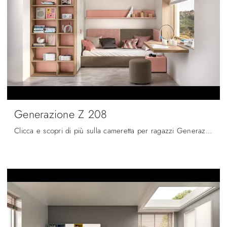
Generazione Z 208
Clicca e scopri di più sulla cameretta per ragazzi Generazione Z 208! Le Camerette su misura Zg Mobili ti attendono.