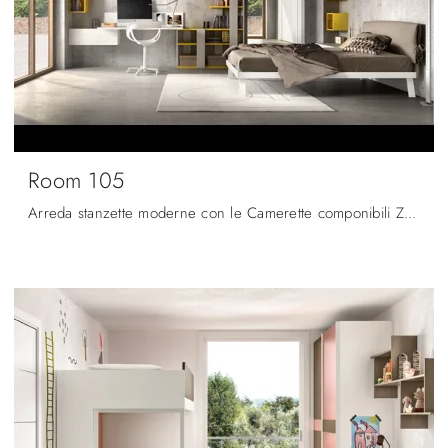
Room 105
Arreda stanzette moderne con le Camerette componibili Zg Mobili! Il modello Room 105 in melaminico è per ragazzi.