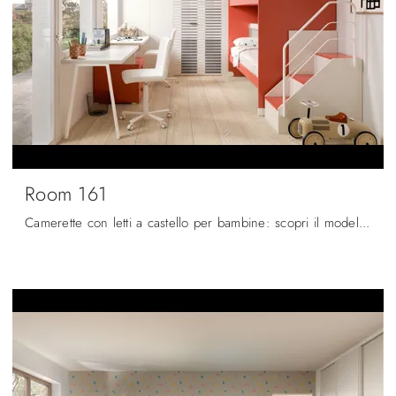
Room 161
Camerette con letti a castello per bambine: scopri il modello in melaminico Room 161 di Zg Mobili per stanzette moderne.