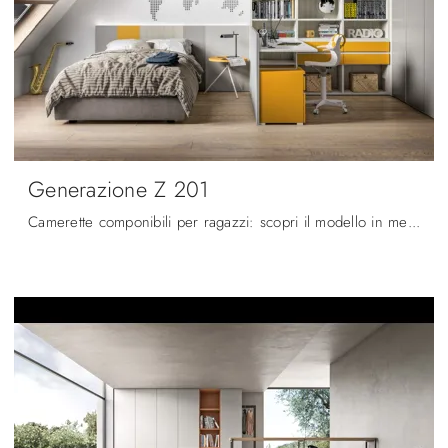
Generazione Z 201
Camerette componibili per ragazzi: scopri il modello in melaminico Generazione Z 201 di Zg Mobili per stanzette moderne.