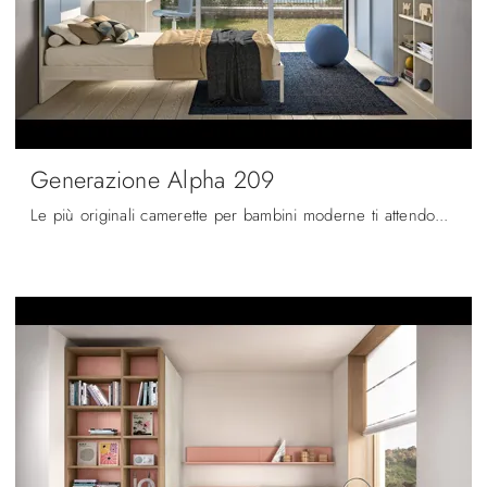
Generazione Alpha 209
Le più originali camerette per bambini moderne ti attendono! Scopri il modello Generazione Alpha 209 di Zg Mobili.