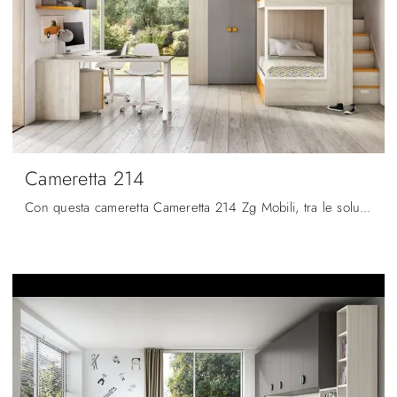
Cameretta 214
Con questa cameretta Cameretta 214 Zg Mobili, tra le soluzioni con letti a castello, potrai allestire stanze moderne per bambine.