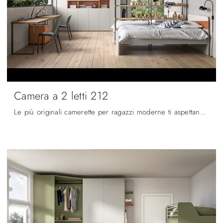
Camera a 2 letti 212
Le più originali camerette per ragazzi moderne ti aspettano! Scopri il modello Camera a 2 letti 212 di Zg Mobili.