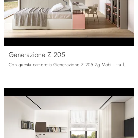
Generazione Z 205
Con questa cameretta Generazione Z 205 Zg Mobili, tra le soluzioni componibili, potrai ammobiliare stanze moderne per ragazzi.