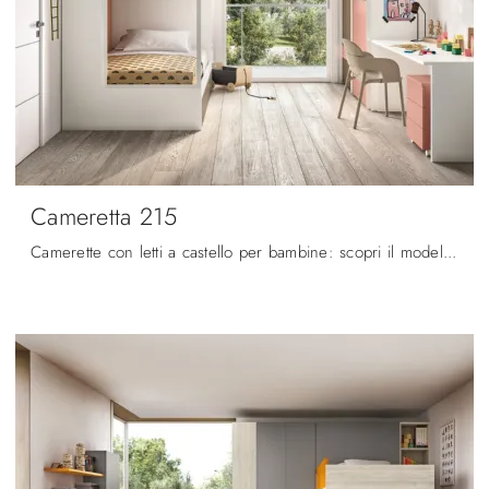
Cameretta 215
Camerette con letti a castello per bambine: scopri il modello in melaminico Cameretta 215 di Zg Mobili per stanzette moderne.