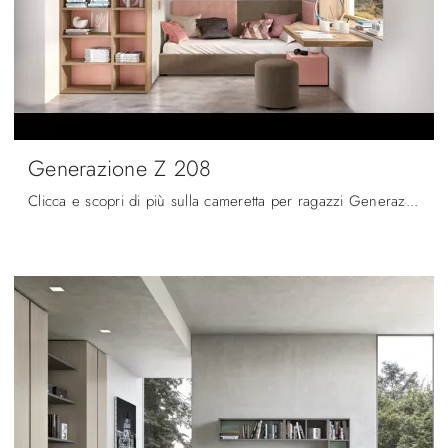
Generazione Z 208
Clicca e scopri di più sulla cameretta per ragazzi Generazione Z 208! Le Camerette su misura Zg Mobili ti attendono.