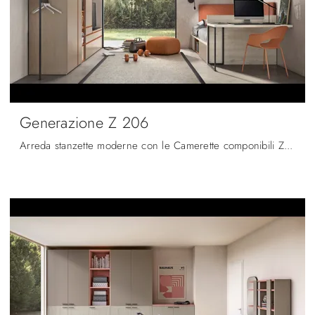
Generazione Z 206
Arreda stanzette moderne con le Camerette componibili Zg Mobili! Il modello Generazione Z 206 in melaminico è per ragazzi.