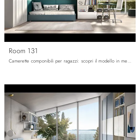
Room 131
Camerette componibili per ragazzi: scopri il modello in melaminico Room 131 di Zg Mobili per stanzette moderne.