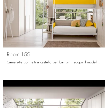
Room 155
Camerette con letti a castello per bambini: scopri il modello in melaminico Room 155 di Zg Mobili per stanzette moderne.