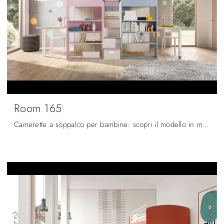
Room 165
Camerette a soppalco per bambine: scopri il modello in melaminico Room 165 di Zg Mobili per stanzette moderne.