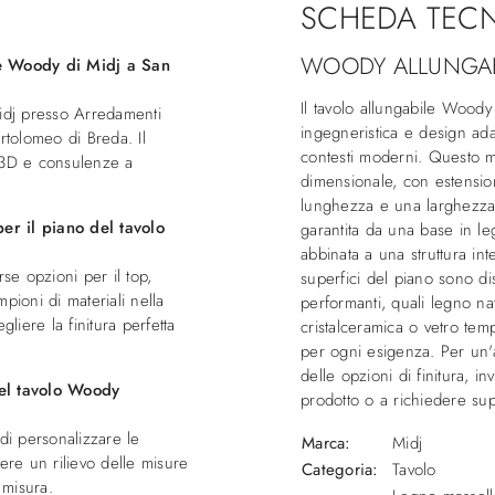
SCHEDA TEC
WOODY ALLUNGAB
le Woody di Midj a San
Il tavolo allungabile Wood
Midj presso Arredamenti
ingegneristica e design adat
tolomeo di Breda. Il
contesti moderni. Questo mo
e 3D e consulenze a
dimensionale, con estensi
lunghezza e una larghezza
per il piano del tavolo
garantita da una base in le
abbinata a una struttura int
se opzioni per il top,
superfici del piano sono dis
pioni di materiali nella
performanti, quali legno nat
iere la finitura perfetta
cristalceramica o vetro tem
per ogni esigenza. Per un'a
delle opzioni di finitura, i
del tavolo Woody
prodotto o a richiedere supp
di personalizzare le
Marca:
Midj
ere un rilievo delle misure
Categoria:
Tavolo
 misura.