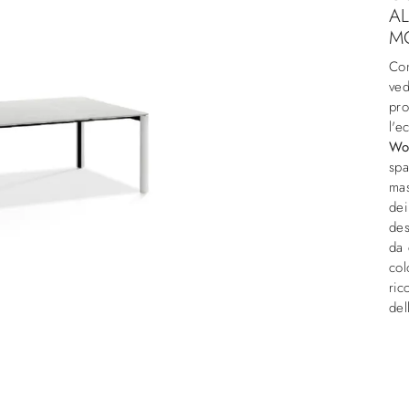
AL
MO
Con
ved
pro
l'e
Wo
spa
mas
dei
des
da 
col
ric
del