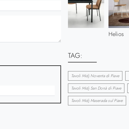
Pellicano
Helios
TAG:
Tavoli Midj Noventa di Piave
Tavoli Midj San Donà di Piave
Tavoli Midj Maserada sul Piave