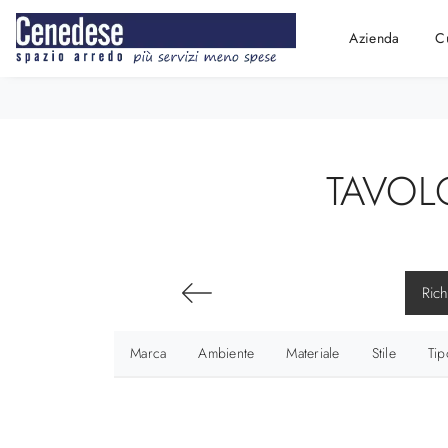
Azienda
C
TAVOL
Rich
Marca
Ambiente
Materiale
Stile
Tip