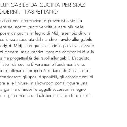
LUNGABILE DA CUCINA PER SPAZI
DERNI, TI ASPETTANO
tattaci per informazioni e preventivi o vieni a
ere nel nostro punto vendita le altre più belle
poste da cucina in legno di Midj, esempio di tutta
ccellenza assicurata dal marchio.
Tavolo allungabile
ody di Midj
: con questo modello potrai valorizzare
zi moderni assicurandoti massima componibilità e la
sima progettualità dei tavoli allungabili. L'acquisto
 Tavoli da cucina È veramente fondamentale se
ideri ultimare il proprio Arredamento Casa: sono
considerare gli spazi disponibili, gli accostamenti di
ore e le finiture. In showroom potrai trovare una
ca gamma di mobili e oggetti accessori in legno
le migliori marche, ideali per ultimare i tuoi interni.