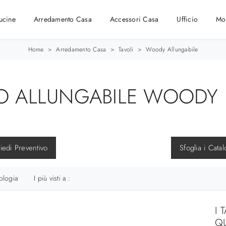
ucine
Arredamento Casa
Accessori Casa
Ufficio
Mo
Home
>
Arredamento Casa
>
Tavoli
>
Woody Allungabile
O ALLUNGABILE WOODY D
iedi Preventivo
Sfoglia i Catal
ologia
I più visti a :
I 
Q