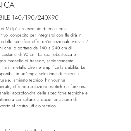
NICA
ILE 140/190/240X90
y di Midj è un esempio di eccellenza
tivo, concepito per integrarsi con fluidità in
dello specifico offre un'eccezionale versatilità
oni che lo portano da 140 a 240 cm di
 costante di 90 cm. La sua robustezza è
gno massello di frassino, sapientemente
erna in metallo che ne amplifica la stabilità. Le
ponibili in un'ampia selezione di materiali
urale, laminato tecnico, l'innovativa
perato, offrendo soluzioni estetiche e funzionali
nalisi approfondita delle specifiche tecniche e
nvitiamo a consultare la documentazione di
orto al nostro ufficio tecnico.