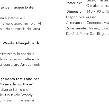
Legno massello
Materiale:
Cristalceramic
so per l'acquisto del
Dimensioni:
140 x 90 x 7
Disponibile presso:
nale interno e il
Arredamenti Cenedese
Vi
 Silea e zone limitrofe. Al
Zone servite:
Treviso, Oder
pulizia sommaria dell'area
Donà di Piave, San Biagio di
lo Woody Allungabile di
ttimizzare lo spazio e il
le dimensioni scelte e del
uoi consultare Arredamenti
gamento rateizzate per
 Maserada sul Piave?
diverse formule di
 del tuo tavolo Woody
l Piave. Ti invitiamo a