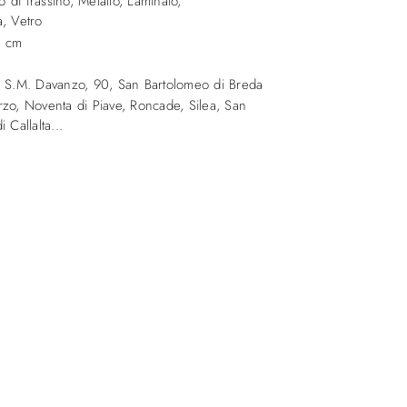
 di frassino, Metallo, Laminato,
a, Vetro
5 cm
a S.M. Davanzo, 90
,
San Bartolomeo di Breda
zo, Noventa di Piave, Roncade, Silea, San
 Callalta...