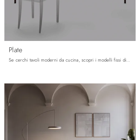
Plate
Se cerchi tavoli moderni da cucina, scopri i modelli fissi di Arrital: clicca e scopri il modello Plate in metallo.