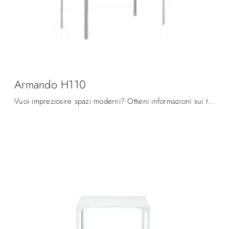
Armando H110
Vuoi impreziosire spazi moderni? Ottieni informazioni sui tavoli moderni fissi: il modello da cucina Armando H110 ti aspetta.