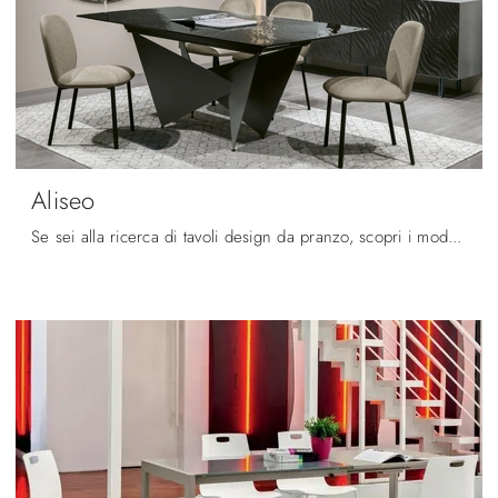
Aliseo
Se sei alla ricerca di tavoli design da pranzo, scopri i modelli allungabili di Target Point: clicca e scopri il modello Aliseo in vetro.