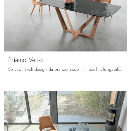
Priamo Vetro
Se vuoi tavoli design da pranzo, scopri i modelli allungabili di Target Point: clicca e scopri il modello Priamo Vetro in vetro.