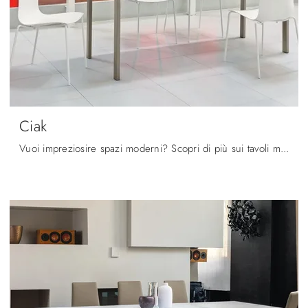
Ciak
Vuoi impreziosire spazi moderni? Scopri di più sui tavoli moderni allungabili: il modello da cucina Ciak ti attende.