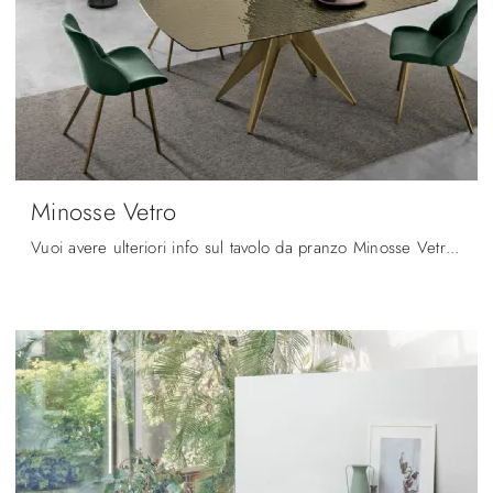
Minosse Vetro
Vuoi avere ulteriori info sul tavolo da pranzo Minosse Vetro di Target Point? Clicca e ottieni informazioni sui modelli fissi del marchio.