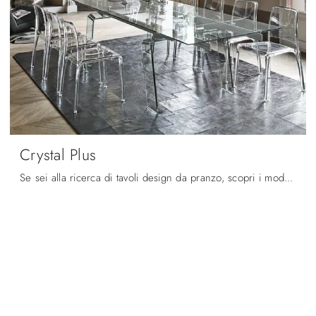
Crystal Plus
Se sei alla ricerca di tavoli design da pranzo, scopri i modelli allungabili di Target Point: clicca e scopri il modello Crystal Plus in vetro.