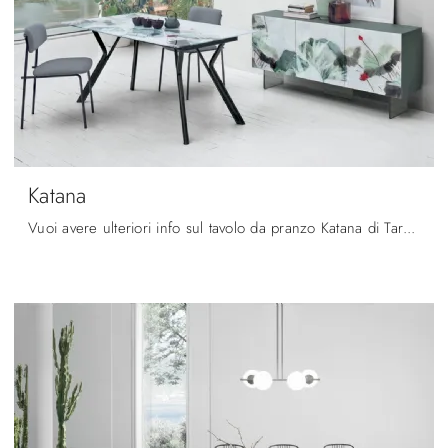
Katana
Vuoi avere ulteriori info sul tavolo da pranzo Katana di Target Point? Clicca e ottieni informazioni sui modelli allungabili del marchio.