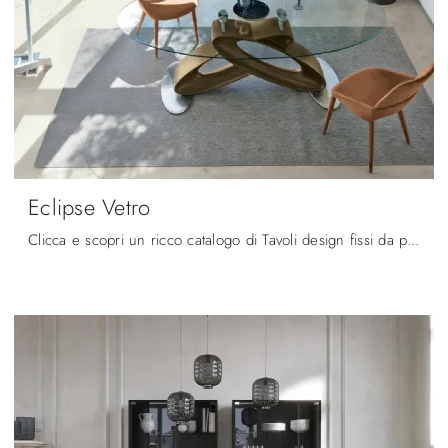
Eclipse Vetro
Clicca e scopri un ricco catalogo di Tavoli design fissi da pranzo! Il modello Eclipse Vetro di Target Point ti aspetta.