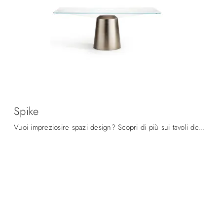
Spike
Vuoi impreziosire spazi design? Scopri di più sui tavoli design fissi: il modello da pranzo Spike ti aspetta.