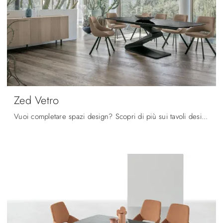
Zed Vetro
Vuoi completare spazi design? Scopri di più sui tavoli design allungabili: il modello da pranzo Zed Vetro ti sta aspettando.