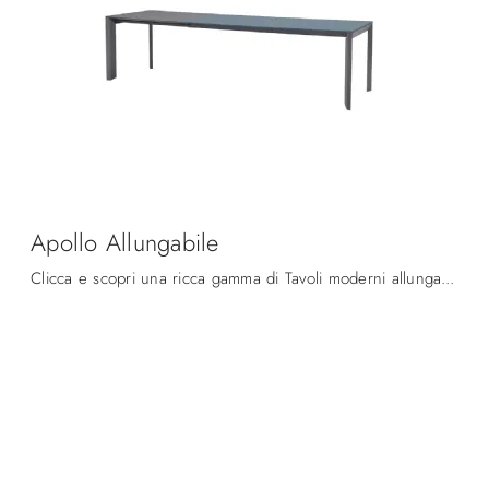
Apollo Allungabile
Clicca e scopri una ricca gamma di Tavoli moderni allungabili da cucina! Il modello Apollo Allungabile di Midj ti attende.