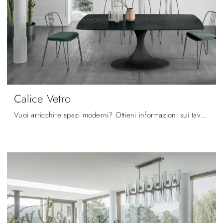
Calice Vetro
Vuoi arricchire spazi moderni? Ottieni informazioni sui tavoli moderni fissi: il modello da pranzo Calice Vetro ti sta aspettando.