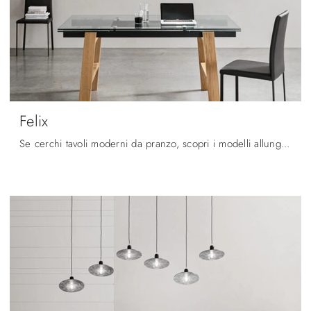
Felix
Se cerchi tavoli moderni da pranzo, scopri i modelli allungabili di Maronese: clicca e scopri il modello Felix in vetro.