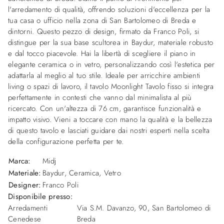
l'arredamento di qualità, offrendo soluzioni d'eccellenza per la
tua casa o ufficio nella zona di San Bartolomeo di Breda e
dintorni. Questo pezzo di design, firmato da Franco Poli, si
distingue per la sua base scultorea in Baydur, materiale robusto
e dal tocco piacevole. Hai la libertà di scegliere il piano in
elegante ceramica o in vetro, personalizzando così l'estetica per
adattarla al meglio al tuo stile. Ideale per arricchire ambienti
living o spazi di lavoro, il tavolo Moonlight Tavolo fisso si integra
perfettamente in contesti che vanno dal minimalista al più
ricercato. Con un'altezza di 76 cm, garantisce funzionalità e
impatto visivo. Vieni a toccare con mano la qualità e la bellezza
di questo tavolo e lasciati guidare dai nostri esperti nella scelta
della configurazione perfetta per te.
Marca:
Midj
Materiale:
Baydur, Ceramica, Vetro
Designer:
Franco Poli
Disponibile presso:
Arredamenti
Via S.M. Davanzo, 90
,
San Bartolomeo di
Cenedese
Breda