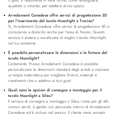
o gres. È disponibile in varie forme, come rettangolare,
quadrato o rotondo, per adattarsi al tuo spazio.
Arredamenti Cenedese offre servizi di progettazione 3D
per l'inserimento del tavolo Moonlight a Treviso?
Sì, Arredamenti Cenedese offre servizi di progettazione 3D e
consulenze a domicilio anche per l'area di Treviso. Questo
servizio ti aiuterà a visualizzare al meglio il tavolo Moonlight
nel tuo ambiente.
È possibile personalizzare le dimensioni o le finiture del
tavolo Moonlight?
Certamente. Presso Arredamenti Cenedese è possibile
personalizzare le dimensioni standard degli arredi e visionare
un'ampia materioteca per scegliere finiture, materiali e
rivestimenti che si adattino ai tuoi gusti.
Quali sono le opzioni di consegna e montaggio per il
tavolo Moonlight a Silea?
Il servizio di consegna e montaggio a Silea, come per gli altri
comuni serviti, è gestito con personale interno di Arredamenti
Cenedese ed è incluso nel prezzo. Il cliente viene avvisato