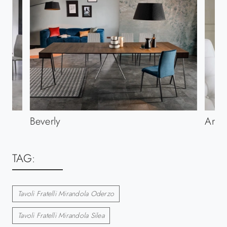
Beverly
Art 
TAG:
Tavoli Fratelli Mirandola Oderzo
Tavoli Fratelli Mirandola Silea