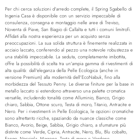
Per chi cerca soluzioni d'arredo complete, il Spring Sgabello di
Ingenia Casa è disponibile con un servizio impeccabile di
consulenza, consegna e montaggio nelle aree di Treviso,
Noventa di Piave, San Biagio di Callalta e tutti i comuni limitrofi.
Affidati alla nostra esperienza per un acquisto senza
preoccupazioni. La sua solida struttura è finemente realizzata in
acciaio laccato, conferendo al pezzo una notevole robustezza e
una stabilità impeccabile. La seduta, completamente imbottita,
offre la possibilità di scelta tra un'ampia gamma di rivestimenti di
alta qualità: dall'eleganza della Pelle Ecologica (anche in
versione Premium) alla modernità dell'EcoNabuk, fino alla
morbidezza del Tessuto Penny. Le diverse finiture per la base in
metallo laccato si estendono attraverso una palette cromatica
versatile, includendo tonalità come Alluminio, Bianco, Grigio
chiaro, Sabbia, Ottone scuro, Testa di moro, Titanio, Antracite e
Nero. Per i rivestimenti in Pelle Ecologica, le opzioni cromatiche
sono altrettanto ricche, spaziando da nuance classiche come
Bianco, Avorio, Beige, Sabbia, Grigio chiaro, a sfumature più
distinte come Verde, Cipria, Antracite, Nero, Blu, Blu cobalto,
Fango, Nocciola, Marrone, Testa di moro e Verdone,