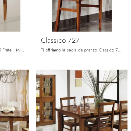
Classico 727
Con questa sedia Classico 725 Fratelli Mirandola in legno, una tra le nostre sedute fisse classiche, potrai arricchire i tuoi locali.
Ti offriamo la sedia da pranzo Classico 727 per atmosfere classiche, tra le più originali Sedie fisse di Fratelli Mirandola.