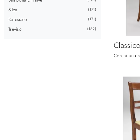
Silea
171
Spresiano
171
Treviso
159
Classic