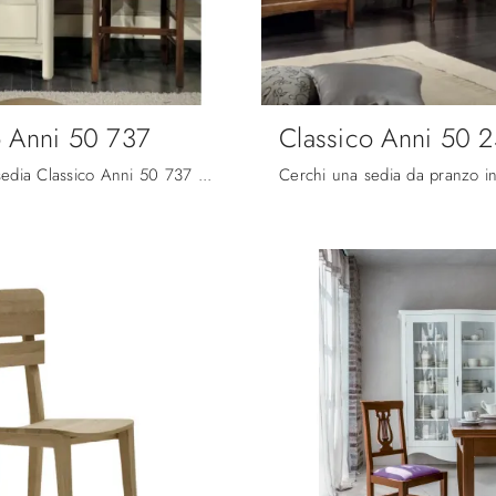
o Anni 50 737
Classico Anni 50 
Con questa sedia Classico Anni 50 737 Fratelli Mirandola in legno, una tra le nostre sedute fisse classiche, potrai completare i tuoi interni.