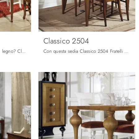
Classico 2504
Cerchi una sedia da pranzo in legno? Clicca e scopri il modello Classico 730 di Fratelli Mirandola per completare i tuoi locali alla perfezione.
Con questa sedia Classico 2504 Fratelli Mirandola in legno, una delle nostre sedute fisse classiche, potrai impreziosire i tuoi interni.