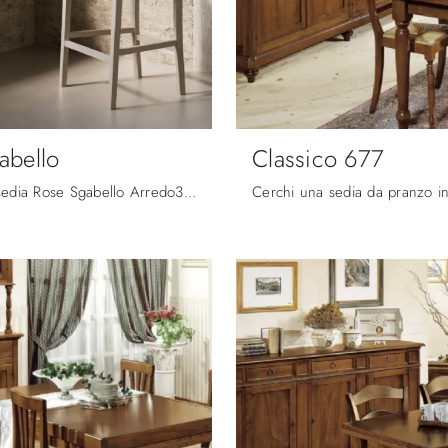
abello
Classico 677
Con questa sedia Rose Sgabello Arredo3 in legno, una tra le nostre sedute sgabelli classiche, potrai valorizzare i tuoi spazi.