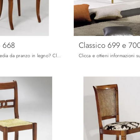
o 668
Classico 699 e 70
Cerchi una sedia da pranzo in legno? Clicca e scopri il modello Classico 668 di Fratelli Mirandola per ultimare i tuoi locali ottimamente.