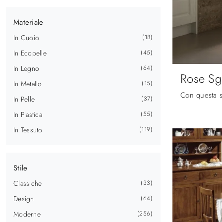
Materiale
In Cuoio
18
In Ecopelle
45
In Legno
64
Rose Sg
In Metallo
15
In Pelle
37
In Plastica
55
In Tessuto
119
Stile
Classiche
33
Design
64
Moderne
256