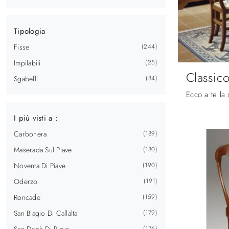
Tipologia
Fisse
244
Impilabili
25
Classic
Sgabelli
84
I più visti a :
Carbonera
189
Maserada Sul Piave
180
Noventa Di Piave
190
Oderzo
191
Roncade
159
San Biagio Di Callalta
179
San Donà Di Piave
176