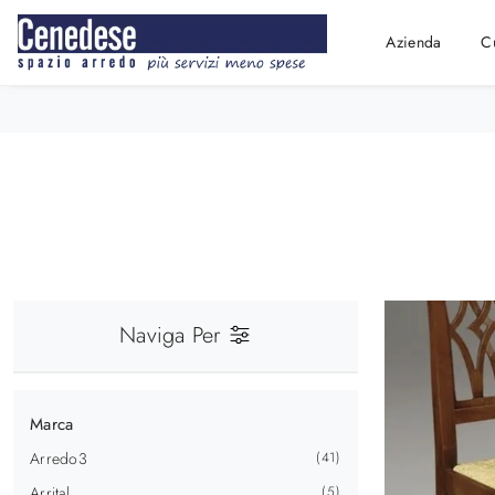
Azienda
C
Naviga Per
Marca
Arredo3
41
Arrital
5