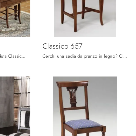
Classico 657
Clicca e scopri di più sulla seduta Classico 660 di Fratelli Mirandola in legno: le più originali Sedie fisse classiche ti aspettano.
Cerchi una sedia da pranzo in legno? Clicca e scopri il modello Classico 657 di Fratelli Mirandola per completare i tuoi interni al meglio.