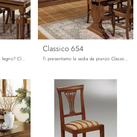
Classico 654
Cerchi una sedia da pranzo in legno? Clicca e scopri il modello Classico 677 di Fratelli Mirandola per completare i tuoi locali perfettamente.
Ti presentiamo la sedia da pranzo Classico 654 per ambientazioni classiche, tra le più belle Sedie fisse di Fratelli Mirandola.