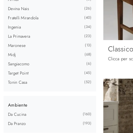
Devina Nais
26
Fratelli Mirandola
40
Ingenia
34
La Primavera
23
Maronese
13
Classic
Midj
68
Sangiacomo
6
Target Point
45
Tonin Casa
52
Ambiente
Da Cucina
160
Da Pranzo
193