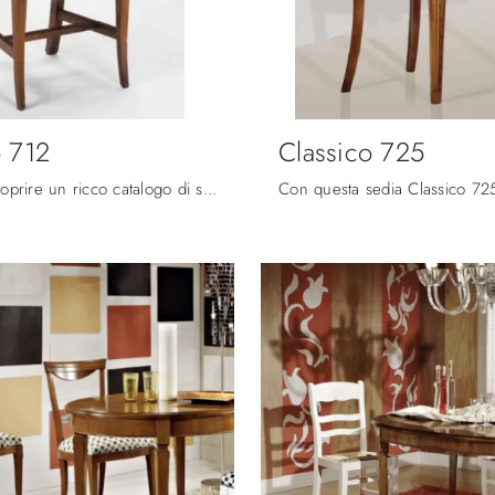
o 712
Classico 725
Clicca per scoprire un ricco catalogo di sedie fisse per stanze classiche: il modello Classico 712 di Fratelli Mirandola ti attende!