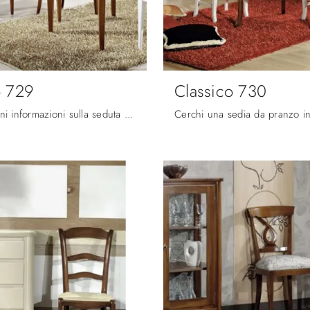
o 729
Classico 730
Clicca e ottieni informazioni sulla seduta Classico 729 di Fratelli Mirandola in legno: le più originali Sedie fisse classiche ti attendono.