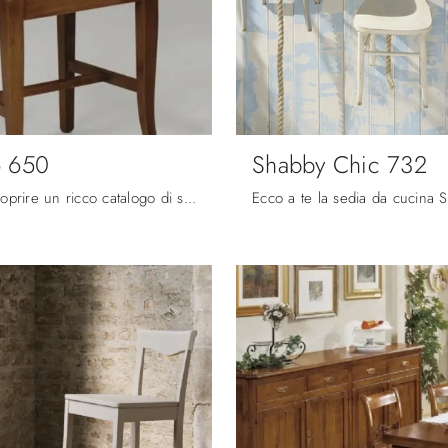
o 650
Shabby Chic 732
Clicca per scoprire un ricco catalogo di sedie fisse per stanze classiche: il modello Classico 650 di Fratelli Mirandola ti sta aspettando!