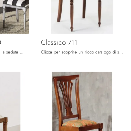
0
Classico 711
Clicca e ottieni informazioni sulla seduta Classico 699 e 700 di Fratelli Mirandola in tessuto: le più belle Sedie fisse classiche ti attendono.
Clicca per scoprire un ricco catalogo di sedie fisse per stanze classiche: il modello Classico 711 di Fratelli Mirandola ti sta aspettando!