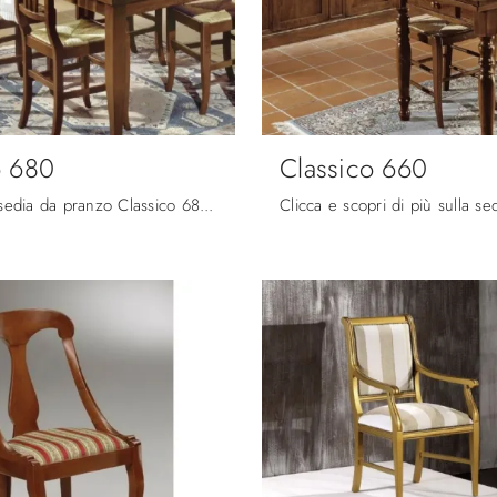
o 680
Classico 660
Ecco a te la sedia da pranzo Classico 680 per atmosfere classiche, tra le più belle Sedie fisse di Fratelli Mirandola.