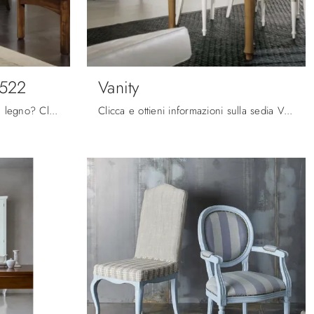
2522
Vanity
Cerchi una sedia da pranzo in legno? Clicca e scopri il modello Classico Anni 50 2522 di Fratelli Mirandola per completare i tuoi interni al meglio.
Clicca e ottieni informazioni sulla sedia Vanity di Fratelli Mirandola in legno: le più belle Sedie fisse classiche ti aspettano.