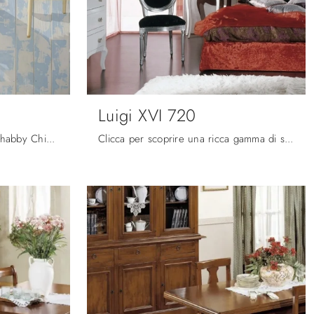
Luigi XVI 720
Ecco a te la sedia da cucina Shabby Chic 732 per atmosfere classiche, tra le più belle Sedie fisse di Fratelli Mirandola.
Clicca per scoprire una ricca gamma di sedie fisse per stanze classiche: il modello Luigi XVI 720 di Fratelli Mirandola ti sta aspettando!