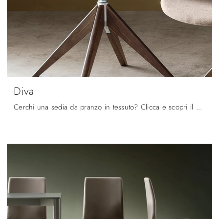
Diva
Cerchi una sedia da pranzo in tessuto? Clicca e scopri il modello Diva di Maronese per ultimare i tuoi interni al meglio.