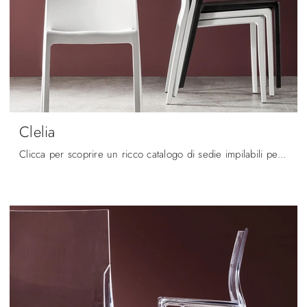
Clelia
Clicca per scoprire un ricco catalogo di sedie impilabili per stanze moderne: il modello Clelia di Maronese ti aspetta!