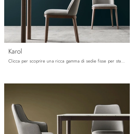
Karol
Clicca per scoprire una ricca gamma di sedie fisse per stanze moderne: il modello Karol di Maronese ti aspetta!