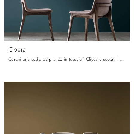
Opera
Cerchi una sedia da pranzo in tessuto? Clicca e scopri il modello Opera di Maronese per ultimare i tuoi locali al meglio.