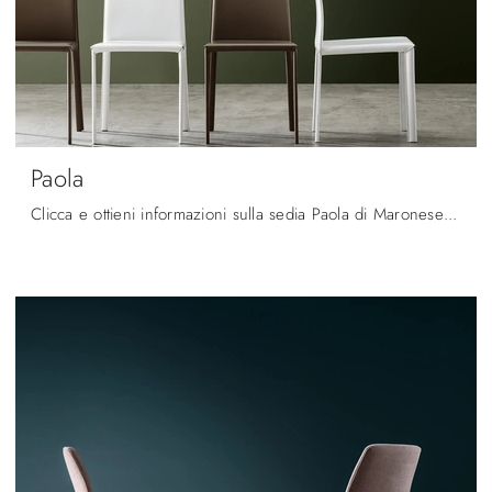
Paola
Clicca e ottieni informazioni sulla sedia Paola di Maronese in cuoio: le più originali Sedie fisse moderne ti aspettano.