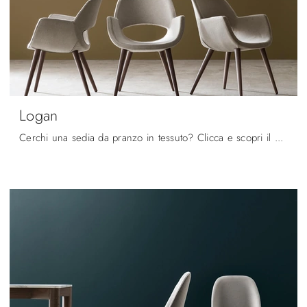
Logan
Cerchi una sedia da pranzo in tessuto? Clicca e scopri il modello Logan di Maronese per ultimare i tuoi spazi perfettamente.