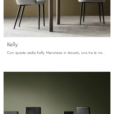
Kelly
Con questa sedia Kelly Maronese in tessuto, una tra le nostre sedute fisse moderne, potrai impreziosire i tuoi locali.