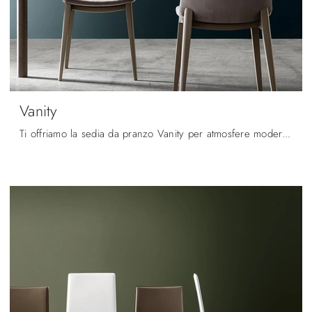
Vanity
Ti offriamo la sedia da pranzo Vanity per atmosfere moderne, tra le più originali Sedie fisse di Maronese.