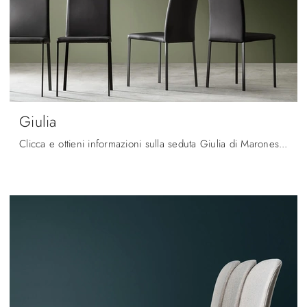
Giulia
Clicca e ottieni informazioni sulla seduta Giulia di Maronese in ecopelle: le più belle Sedie fisse moderne ti aspettano.