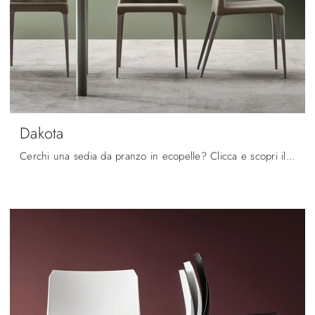
Dakota
Cerchi una sedia da pranzo in ecopelle? Clicca e scopri il modello Dakota di Maronese per ultimare i tuoi spazi perfettamente.