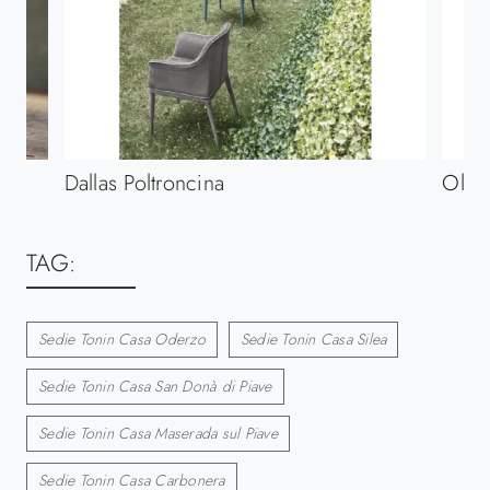
Dallas Poltroncina
Ola 
TAG:
Sedie Tonin Casa Oderzo
Sedie Tonin Casa Silea
Sedie Tonin Casa San Donà di Piave
Sedie Tonin Casa Maserada sul Piave
Sedie Tonin Casa Carbonera