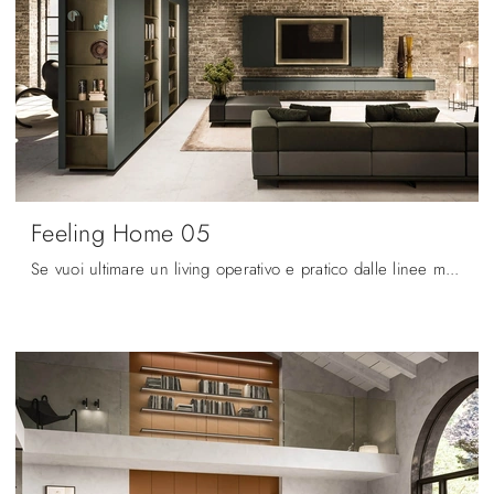
Feeling Home 05
Se vuoi ultimare un living operativo e pratico dalle linee moderne, ti offriamo la parete attrezzata Feeling Home 05 Arrital.