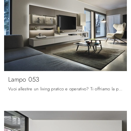
Lampo 053
Vuoi allestire un living pratico e operativo? Ti offriamo la parete attrezzata Lampo 053 Sangiacomo dalle forme decise moderne.