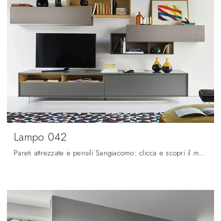
Lampo 042
Pareti attrezzate e pensili Sangiacomo: clicca e scopri il modello Lampo 042 e potrai arricchire stanze moderne di ogni genere.