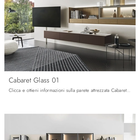
Cabaret Glass 01
Clicca e ottieni informazioni sulla parete attrezzata Cabaret Glass 01 del marchio Sangiacomo: è la soluzione dalle linee moderne ideale per te.