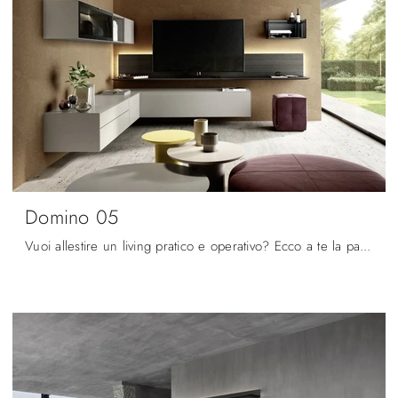
Domino 05
Vuoi allestire un living pratico e operativo? Ecco a te la parete attrezzata Domino 05 Sangiacomo dalle forme decise moderne.