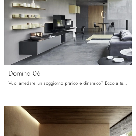
Domino 06
Vuoi arredare un soggiorno pratico e dinamico? Ecco a te la parete attrezzata Domino 06 Sangiacomo dalle linee decise moderne.