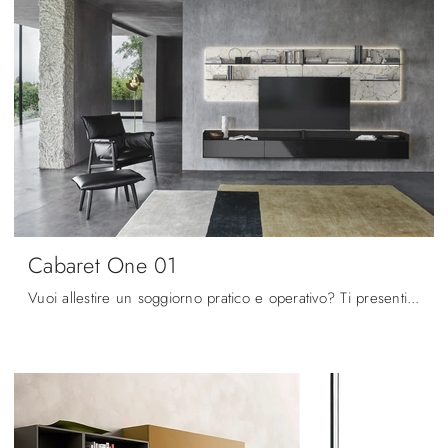
Cabaret One 01
Vuoi allestire un soggiorno pratico e operativo? Ti presentiamo la parete attrezzata Cabaret One 01 Sangiacomo dalle linee decise moderne.