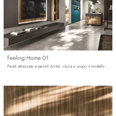
Feeling Home 01
Pareti attrezzate e pensili Arrital: clicca e scopri il modello Feeling Home 01 e potrai impreziosire stanze moderne di ogni tipo.