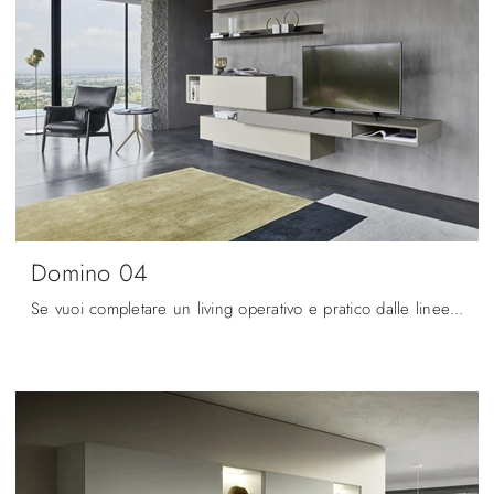
Domino 04
Se vuoi completare un living operativo e pratico dalle linee moderne, ti offriamo la parete attrezzata Domino 04 Sangiacomo.