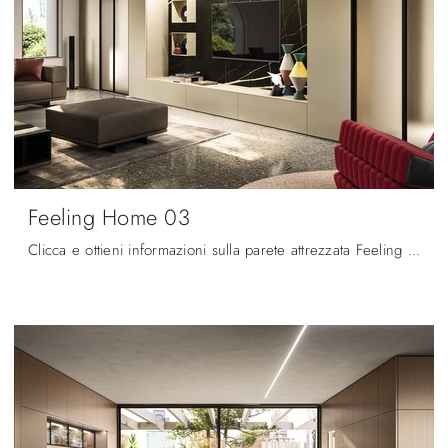
Feeling Home 03
Clicca e ottieni informazioni sulla parete attrezzata Feeling Home 03 del brand Arrital: è la soluzione dalle linee moderne ideale per te.