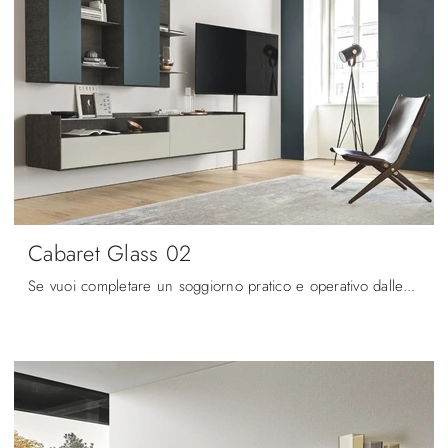
Cabaret Glass 02
Se vuoi completare un soggiorno pratico e operativo dalle linee moderne, ti presentiamo la parete attrezzata Cabaret Glass 02 Sangiacomo.