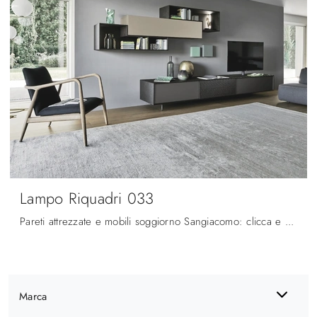
Lampo Riquadri 033
Pareti attrezzate e mobili soggiorno Sangiacomo: clicca e scopri il modello Lampo Riquadri 033 e potrai impreziosire stanze moderne di ogni tipo.
Marca