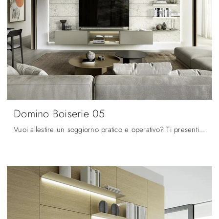
Domino Boiserie 05
Vuoi allestire un soggiorno pratico e operativo? Ti presentiamo la parete attrezzata Domino Boiserie 05 Sangiacomo dalle linee decise moderne.