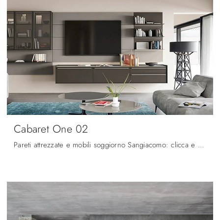
Cabaret One 02
Pareti attrezzate e mobili soggiorno Sangiacomo: clicca e scopri il modello Cabaret One 02 e potrai valorizzare stanze moderne di ogni genere.