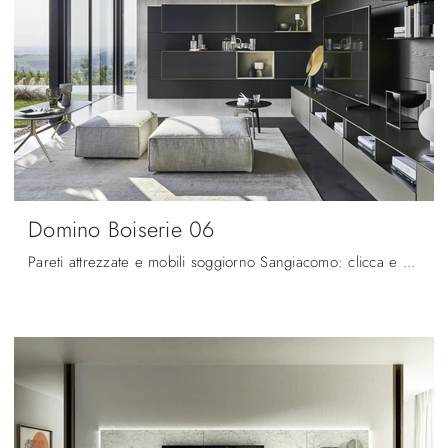
Domino Boiserie 06
Pareti attrezzate e mobili soggiorno Sangiacomo: clicca e scopri il modello Domino Boiserie 06 e potrai completare stanze moderne di ogni tipo.