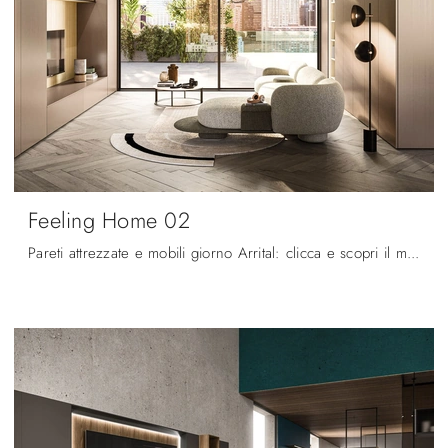
Feeling Home 02
Pareti attrezzate e mobili giorno Arrital: clicca e scopri il modello Feeling Home 02 e potrai arricchire stanze moderne di ogni genere.