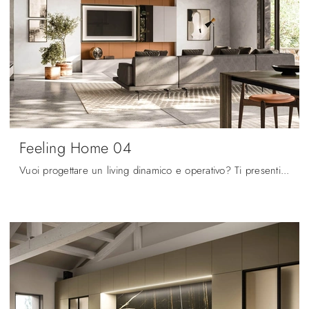
Feeling Home 04
Vuoi progettare un living dinamico e operativo? Ti presentiamo la parete attrezzata Feeling Home 04 Arrital dalle linee decise moderne.