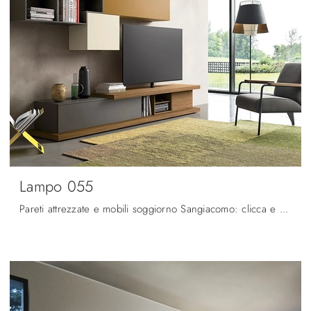
Lampo 055
Pareti attrezzate e mobili soggiorno Sangiacomo: clicca e scopri il modello Lampo 055 e potrai impreziosire stanze moderne di ogni genere.