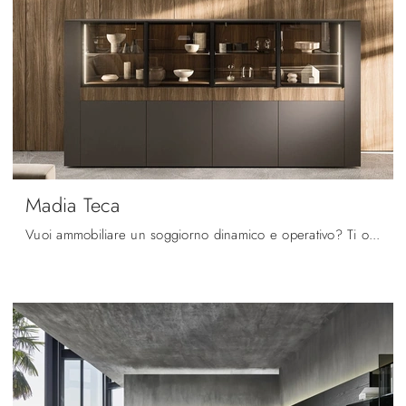
Madia Teca
Vuoi ammobiliare un soggiorno dinamico e operativo? Ti offriamo la parete attrezzata Madia Teca Arrital dalle forme decise moderne.