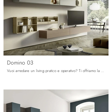
Domino 03
Vuoi arredare un living pratico e operativo? Ti offriamo la parete attrezzata Domino 03 Sangiacomo dalle linee decise moderne.