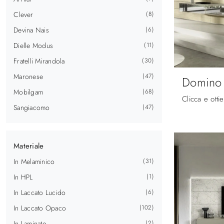
Clever
8
Devina Nais
6
Dielle Modus
11
Fratelli Mirandola
30
Maronese
47
Domino 
Mobilgam
68
Sangiacomo
47
Materiale
In Melaminico
31
In HPL
1
In Laccato Lucido
6
In Laccato Opaco
102
In Laminato
2