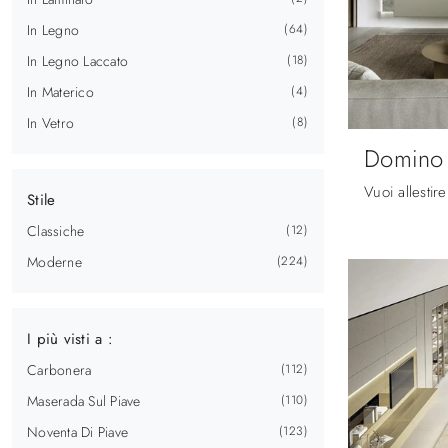
In Legno
64
In Legno Laccato
18
In Materico
4
In Vetro
8
Domino 
Stile
Classiche
12
Moderne
224
I più visti a :
Carbonera
112
Maserada Sul Piave
110
Noventa Di Piave
123