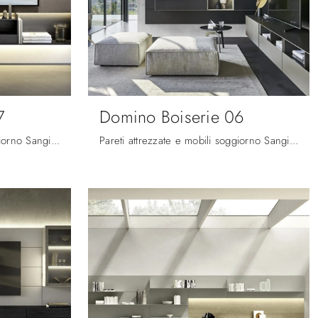
7
Domino Boiserie 06
Pareti attrezzate e mobili soggiorno Sangiacomo: clicca e scopri il modello Domino Boiserie 07 e potrai impreziosire stanze moderne di ogni genere.
Pareti attrezzate e mobili soggiorno Sangiacomo: clicca e scopri il modello Domino Boiserie 06 e potrai completare stanze moderne di ogni tipo.