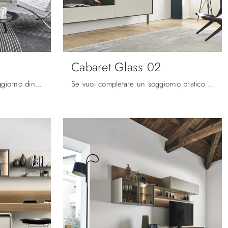
Cabaret Glass 02
Se desideri completare un soggiorno dinamico e operativo dalle linee moderne, ecco a te la parete attrezzata Cabaret Glass 03 Sangiacomo.
Se vuoi completare un soggiorno pratico e operativo dalle linee moderne, ti presentiamo la parete attrezzata Cabaret Glass 02 Sangiacomo.