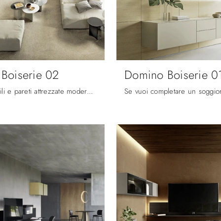
Boiserie 02
Domino Boiserie 0
Se vuoi pensili e pareti attrezzate moderne, prediligi il modello Domino Boiserie 02 di Sangiacomo: clicca e ottieni informazioni!