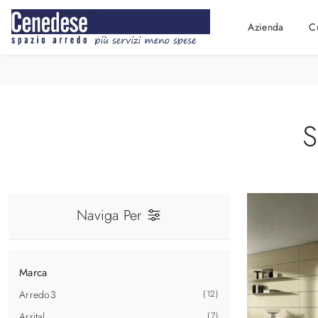
Azienda
C
Naviga Per
Marca
Arredo3
12
Arrital
7