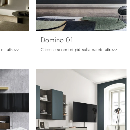
Domino 01
Se vuoi mobili soggiorno e pareti attrezzate moderne, opta per il modello Domino 02 di Sangiacomo: clicca e ottieni informazioni!
Clicca e scopri di più sulla parete attrezzata Domino 01 dell'azienda Sangiacomo: è la soluzione dalle linee moderne ideale per te.