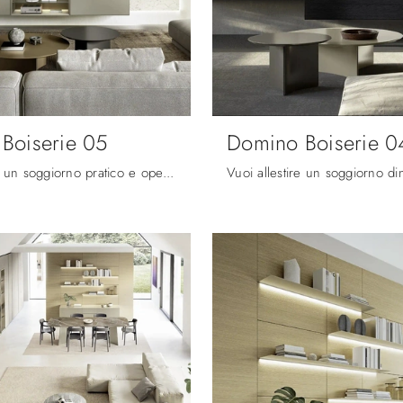
Boiserie 05
Domino Boiserie 0
Vuoi allestire un soggiorno pratico e operativo? Ti presentiamo la parete attrezzata Domino Boiserie 05 Sangiacomo dalle linee decise moderne.