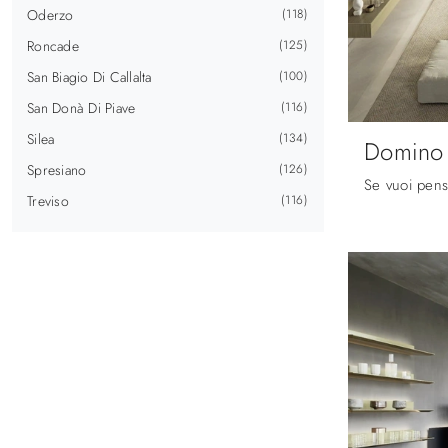
Oderzo
118
Roncade
125
San Biagio Di Callalta
100
San Donà Di Piave
116
Silea
134
Domino 
Spresiano
126
Treviso
116