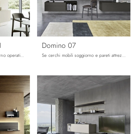
1
Domino 07
Se vuoi completare un soggiorno operativo e pratico dalle linee moderne, ecco a te la parete attrezzata Domino Boiserie 01 Sangiacomo.
Se cerchi mobili soggiorno e pareti attrezzate moderne, opta per il modello Domino 07 di Sangiacomo: clicca e ottieni informazioni!