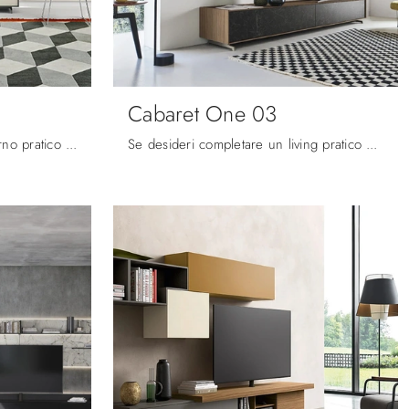
Cabaret One 03
Se vuoi completare un soggiorno pratico e operativo dalle linee moderne, ti presentiamo la parete attrezzata Cabaret Step Sangiacomo.
Se desideri completare un living pratico e operativo dalle linee moderne, ecco a te la parete attrezzata Cabaret One 03 Sangiacomo.