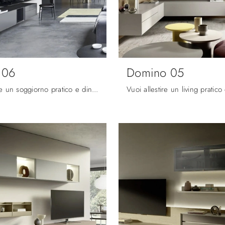
 06
Domino 05
Vuoi arredare un soggiorno pratico e dinamico? Ecco a te la parete attrezzata Domino 06 Sangiacomo dalle linee decise moderne.