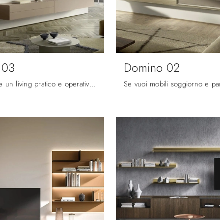
 03
Domino 02
Vuoi arredare un living pratico e operativo? Ti offriamo la parete attrezzata Domino 03 Sangiacomo dalle linee decise moderne.