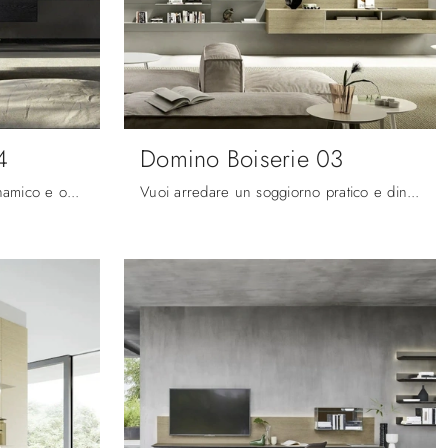
4
Domino Boiserie 03
Vuoi allestire un soggiorno dinamico e operativo? Ti presentiamo la parete attrezzata Domino Boiserie 04 Sangiacomo dalle linee decise moderne.
Vuoi arredare un soggiorno pratico e dinamico? Ti offriamo la parete attrezzata Domino Boiserie 03 Sangiacomo dalle forme decise moderne.