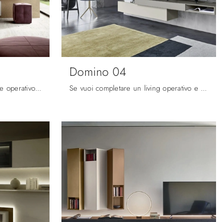
Domino 04
Vuoi allestire un living pratico e operativo? Ecco a te la parete attrezzata Domino 05 Sangiacomo dalle forme decise moderne.
Se vuoi completare un living operativo e pratico dalle linee moderne, ti offriamo la parete attrezzata Domino 04 Sangiacomo.