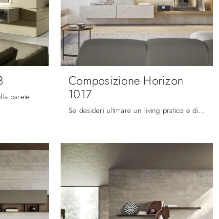
8
Composizione Horizon
1017
Clicca e ottieni informazioni sulla parete attrezzata Domino Boiserie 08 del brand Sangiacomo: è la soluzione dalle linee moderne perfetta per te.
Se desideri ultimare un living pratico e dinamico dalle linee moderne, ti offriamo la parete attrezzata Composizione Horizon 1017 Mobilgam.