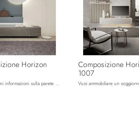
zione Horizon
Composizione Hor
1007
Clicca e ottieni informazioni sulla parete attrezzata Composizione Horizon 1008 della firma Mobilgam: è la soluzione dalle linee moderne ideale per ...