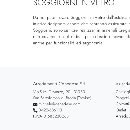
SOGGIORNI IN VETRO
Da noi puoi trovare Soggiorni
in vetro
dall'estetica
interior designers esperti che sapranno assicurare s
Soggiorni, sono sempre realizzati in materiali pregiat
distribuiamo le scelte ideali per i desideri individ
anche per funzionalità ed ergonomia.
Arredamenti Cenedese Srl
Azienda
Via S.M. Davanzo, 90 - 31030
Catalog
San Bartolomeo di Breda (Treviso)
Progetti
michele@cenedese.com
Contatti
0422-686113
Outlet
P.IVA 01685230268
Arredo3