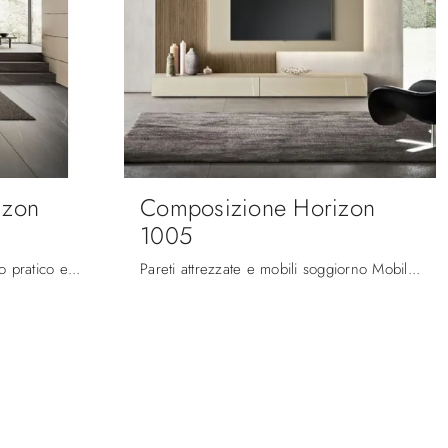
izon
Composizione Horizon
1005
Vuoi ammobiliare un soggiorno pratico e dinamico? Ti presentiamo la parete attrezzata Composizione Horizon 1007 Mobilgam dalle linee decise moderne.
Pareti attrezzate e mobili soggiorno Mobilgam: clicca e scopri il modello Composizione Horizon 1005 e potrai arricchire stanze moderne di ogni genere.