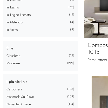
In Legno
62
In Legno Laccato
18
In Materico
4
In Vetro
9
Composi
Stile
1015
Classiche
12
Moderne
221
I più visti a :
Carbonera
123
Maserada Sul Piave
109
Noventa Di Piave
114