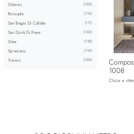
Oderzo
120
Roncade
115
San Biagio Di Callalta
111
San Donà Di Piave
132
Silea
118
Spresiano
114
Composi
Treviso
109
1008