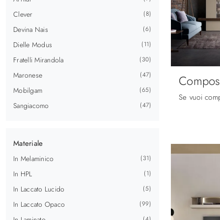
Clever
8
Devina Nais
6
Dielle Modus
11
Fratelli Mirandola
30
Maronese
47
Composi
Mobilgam
65
Sangiacomo
47
Materiale
In Melaminico
31
In HPL
1
In Laccato Lucido
5
In Laccato Opaco
99
In Laminato
4