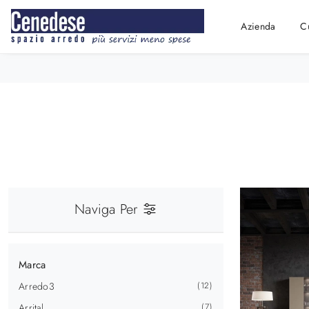
Azienda
C
Naviga Per
Marca
Arredo3
12
Arrital
7