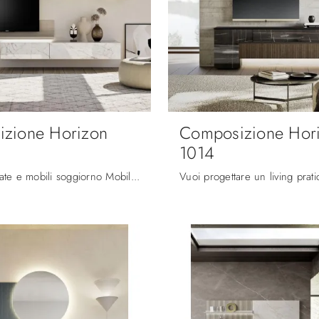
zione Horizon
Composizione Hor
1014
Pareti attrezzate e mobili soggiorno Mobilgam: clicca e scopri il modello Composizione Horizon 1015 e potrai impreziosire stanze moderne di ogni ...