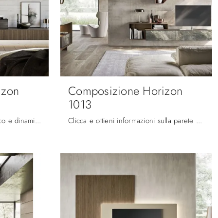
izon
Composizione Horizon
1013
Vuoi progettare un living pratico e dinamico? Ecco a te la parete attrezzata Composizione Horizon 1014 Mobilgam dalle linee decise moderne.
Clicca e ottieni informazioni sulla parete attrezzata Composizione Horizon 1013 del brand Mobilgam: è la soluzione dalle linee moderne ideale per te.