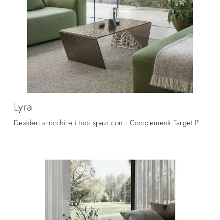
Lyra
Desideri arricchire i tuoi spazi con i Complementi Target Point? Ecco qui vari modelli di tavolini in vetro come Lyra.