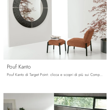
Pouf Kanto
Pouf Kanto di Target Point: clicca e scopri di più sui Complementi e pouf moderni in tessuto del noto e conosciuto brand!