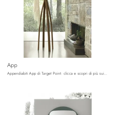
App
Appendiabiti App di Target Point: clicca e scopri di più sui Complementi e appendiabiti design in metallo del noto e rinomato brand!