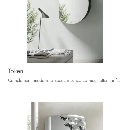
Token
Complementi moderni e specchi senza cornice: ottieni informazioni sul modello Token di Target Point e potrai completare i tuoi locali.