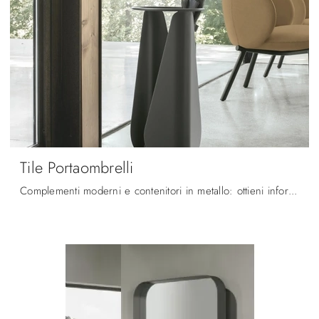
Tile Portaombrelli
Complementi moderni e contenitori in metallo: ottieni informazioni sul modello Tile Portaombrelli di Target Point e potrai impreziosire i tuoi locali.