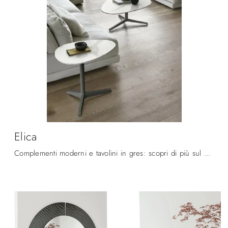
Elica
Complementi moderni e tavolini in gres: scopri di più sul modello Elica di Target Point e potrai impreziosire i tuoi locali.