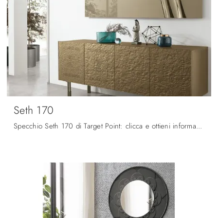
Seth 170
Specchio Seth 170 di Target Point: clicca e ottieni informazioni sui Complementi e specchi moderni senza cornice del noto e conosciuto brand!