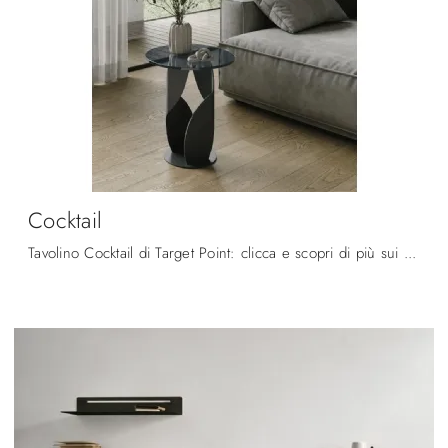
Cocktail
Tavolino Cocktail di Target Point: clicca e scopri di più sui Complementi e tavolini design in vetro del noto e rinomato brand!