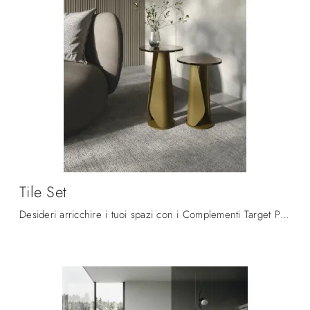
Tile Set
Desideri arricchire i tuoi spazi con i Complementi Target Point? Eccoti differenti modelli di tavolini in vetro come Tile Set.