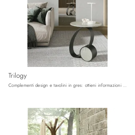
Trilogy
Complementi design e tavolini in gres: ottieni informazioni sul modello Trilogy di Target Point e potrai arricchire i tuoi locali.