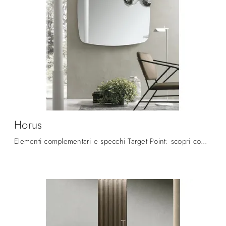
Horus
Elementi complementari e specchi Target Point: scopri come valorizzare i tuoi interni design con il modello Horus.