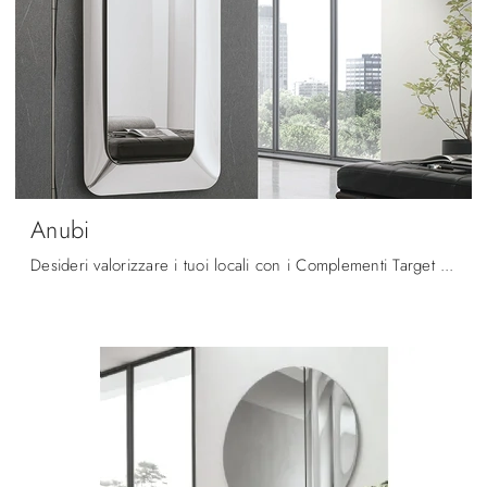
Anubi
Desideri valorizzare i tuoi locali con i Complementi Target Point? Ecco qui vari modelli di specchi in vetro come Anubi.