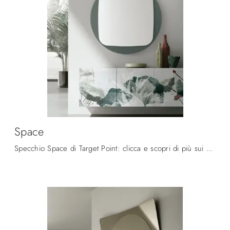
Space
Specchio Space di Target Point: clicca e scopri di più sui Complementi e specchi moderni in vetro del noto e rinomato marchio!