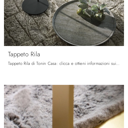
Tappeto Rila
Tappeto Rila di Tonin Casa: clicca e ottieni informazioni sui Complementi e tappeti moderni in tessuto del rinomato brand!