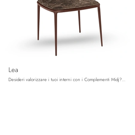
Lea
Desideri valorizzare i tuoi interni con i Complementi Midj? Ti presentiamo differenti modelli di tavolini in ceramica come Lea.