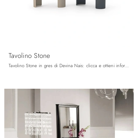
Tavolino Stone
Tavolino Stone in gres di Devina Nais: clicca e ottieni informazioni sui Complementi e tavolini moderni in gres del noto e rinomato brand!