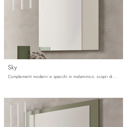
Sky
Complementi moderni e specchi in melaminico: scopri di più sul modello Sky di Maronese e potrai completare i tuoi spazi.