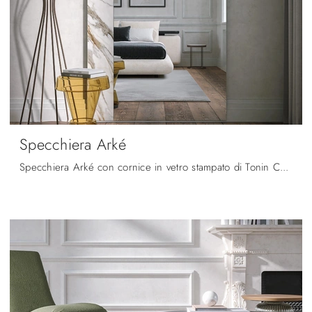
Specchiera Arké
Specchiera Arké con cornice in vetro stampato di Tonin Casa: clicca e scopri di più sui Complementi e specchi moderni in vetro del noto e rinomato ...