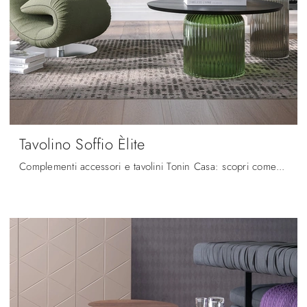
Tavolino Soffio Èlite
Complementi accessori e tavolini Tonin Casa: scopri come completare i tuoi locali moderni con il modello Tavolino Soffio Èlite .