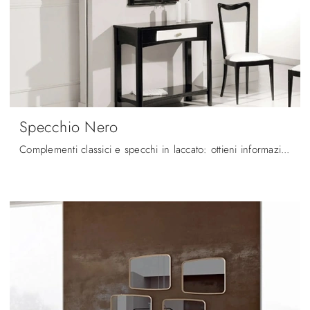
Specchio Nero
Complementi classici e specchi in laccato: ottieni informazioni sul modello Specchio Nero di Fratelli Mirandola e potrai arricchire i tuoi spazi.