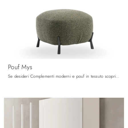
Pouf Mys
Se desideri Complementi moderni e pouf in tessuto scopri di più sul modello Pouf Mys della firma Midj.