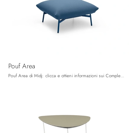
Pouf Area
Pouf Area di Midj: clicca e ottieni informazioni sui Complementi e pouf moderni in tessuto del rinomato brand!