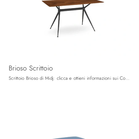
Brioso Scrittoio
Scrittoio Brioso di Midj: clicca e ottieni informazioni sui Complementi e scrittoi moderni in legno del noto e rinomato marchio!