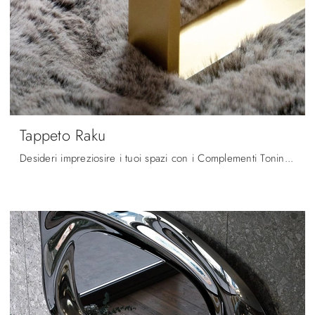
Tappeto Raku
Desideri impreziosire i tuoi spazi con i Complementi Tonin Casa? Eccoti vari modelli di tappeti in tessuto come Tappeto Raku.