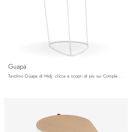
Guapa
Tavolino Guapa di Midj: clicca e scopri di più sui Complementi e tavolini moderni in cuoio del noto e rinomato brand!