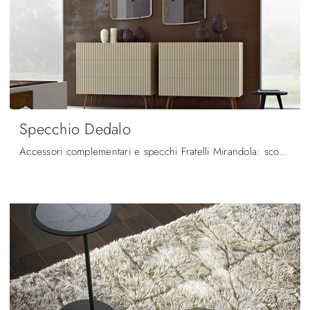
Specchio Dedalo
Accessori complementari e specchi Fratelli Mirandola: scopri come impreziosire i tuoi spazi moderni con il modello Specchio Dedalo.