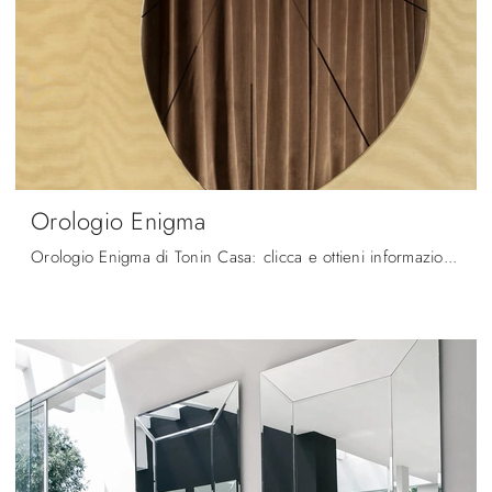
Orologio Enigma
Orologio Enigma di Tonin Casa: clicca e ottieni informazioni sui Complementi e orologi moderni in vetro del noto e rinomato marchio!