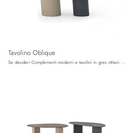
Tavolino Oblique
Se desideri Complementi moderni e tavolini in gres ottieni informazioni sul modello Tavolino Oblique della firma Devina Nais.