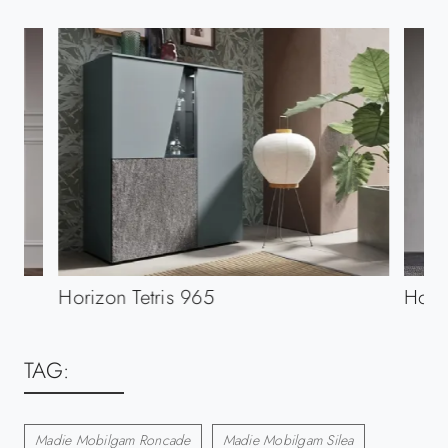
Horizon Tetris 965
Hori
TAG:
Madie Mobilgam Roncade
Madie Mobilgam Silea