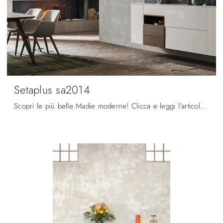
Setaplus sa2014
Scopri le più belle Madie moderne! Clicca e leggi l'articolo: mobile soggiorno Setaplus sa2014 in laccato lucido, soluzione bella e di grande qualità.