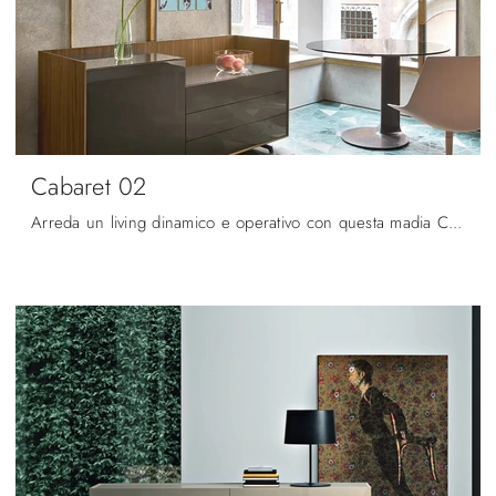
Cabaret 02
Arreda un living dinamico e operativo con questa madia Cabaret 02 di Sangiacomo: scopri le più belle Madie in laccato lucido.