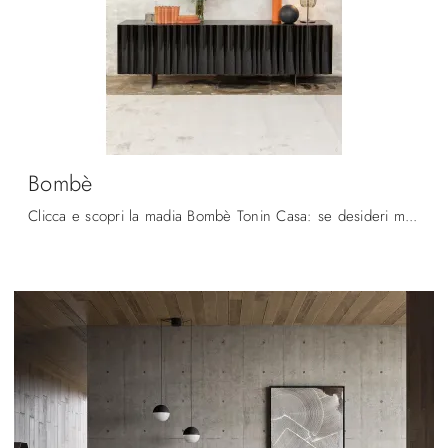
Bombè
Clicca e scopri la madia Bombè Tonin Casa: se desideri mobili in laccato lucido per stanze moderne, questa è il miglior acquisto per te!