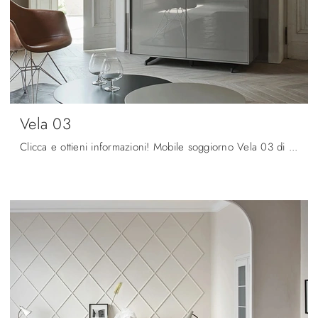
Vela 03
Clicca e ottieni informazioni! Mobile soggiorno Vela 03 di Sangiacomo in laccato lucido: ti sta aspettando per completare le tue stanze moderne.