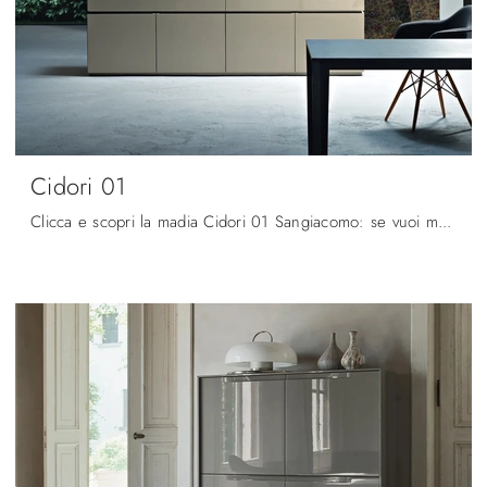
Cidori 01
Clicca e scopri la madia Cidori 01 Sangiacomo: se vuoi mobili in laccato lucido per stanze moderne, questa è la scelta ideale per te!