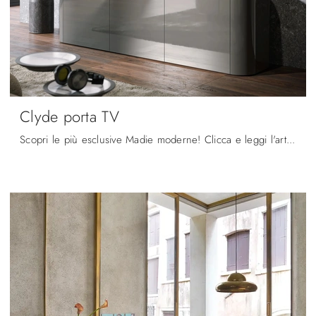
Clyde porta TV
Scopri le più esclusive Madie moderne! Clicca e leggi l'articolo: madia Clyde porta TV in laccato lucido, soluzione bella e di grande qualità.