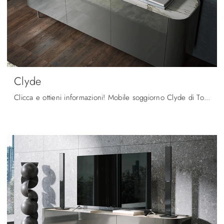
Clyde
Clicca e ottieni informazioni! Mobile soggiorno Clyde di Tonin Casa in laccato lucido: ti aspetta per arricchire le tue stanze moderne.