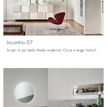
Incontro 07
Scopri le più belle Madie moderne! Clicca e leggi l'articolo: madia Incontro 07 in laccato lucido, soluzione bella e di grande qualità.