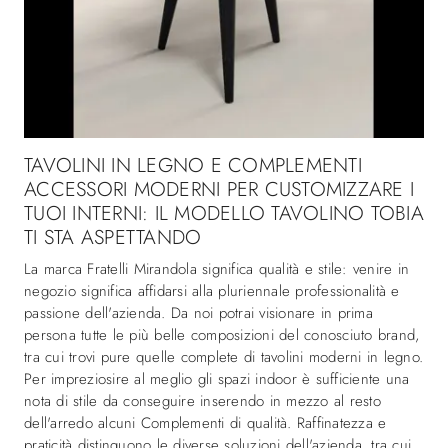
TAVOLINI IN LEGNO E COMPLEMENTI
ACCESSORI MODERNI PER CUSTOMIZZARE I
TUOI INTERNI: IL MODELLO TAVOLINO TOBIA
TI STA ASPETTANDO
La marca Fratelli Mirandola significa qualità e stile: venire in
negozio significa affidarsi alla pluriennale professionalità e
passione dell'azienda. Da noi potrai visionare in prima
persona tutte le più belle composizioni del conosciuto brand,
tra cui trovi pure quelle complete di tavolini moderni in legno.
Per impreziosire al meglio gli spazi indoor è sufficiente una
nota di stile da conseguire inserendo in mezzo al resto
dell'arredo alcuni Complementi di qualità. Raffinatezza e
praticità distinguono le diverse soluzioni dell'azienda, tra cui