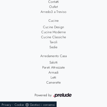
Contatti
Outlet
Arredo3 a Treviso
Cucine
Cucine Design
Cucine Moderne
Cucine Classiche
Tavoli
Sedie
Arredamento Casa
Salotti
Pareti Attrezzate
Armadi
Letti
Camerette
Powered by
-
Privacy
Cookie
Gestisci i consensi