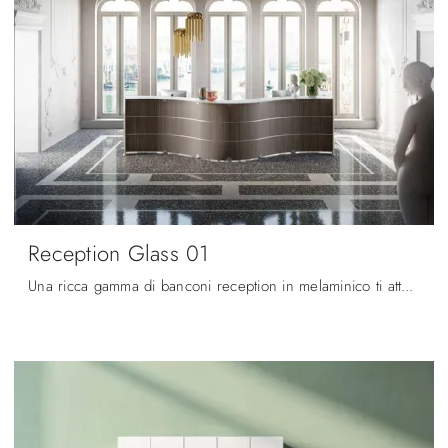
Reception Glass 01
Una ricca gamma di banconi reception in melaminico ti attende! Il modello Reception Glass 01 di Quadrifoglio ti attende!