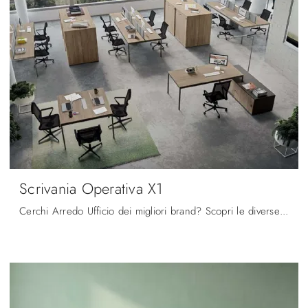
Scrivania Operativa X1
Cerchi Arredo Ufficio dei migliori brand? Scopri le diverse proposte di scrivanie operative in melaminico, come il modello Scrivania Operativa X1 di ...