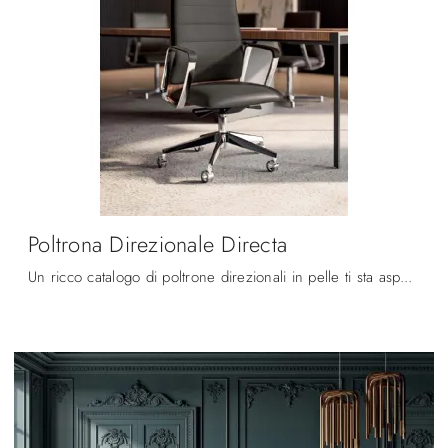
Poltrona Direzionale Directa
Un ricco catalogo di poltrone direzionali in pelle ti sta aspettando! Il modello Poltrona Direzionale Directa di Quadrifoglio ti sta aspettando!