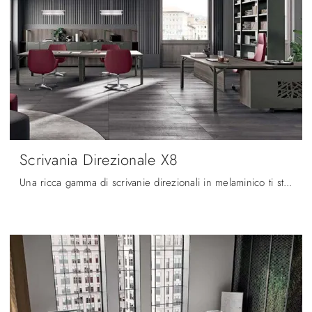
Scrivania Direzionale X8
Una ricca gamma di scrivanie direzionali in melaminico ti sta aspettando! Il modello Scrivania Direzionale X8 di Quadrifoglio ti sta aspettando!