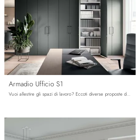
Armadio Ufficio S1
Vuoi allestire gli spazi di lavoro? Eccoti diverse proposte di armadi per ufficio in laccato, come il modello Armadio Ufficio S1 di Quadrifoglio.