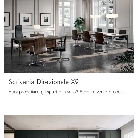
Scrivania Direzionale X9
Vuoi progettare gli spazi di lavoro? Eccoti diverse proposte di scrivanie direzionali in legno, come il modello Scrivania Direzionale X9 di ...