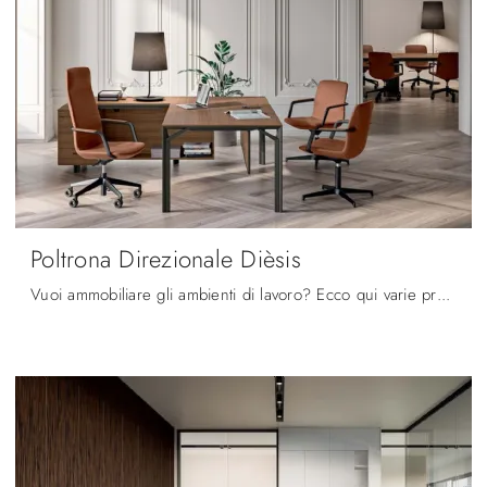
Poltrona Direzionale Dièsis
Vuoi ammobiliare gli ambienti di lavoro? Ecco qui varie proposte di poltrone direzionali in tessuto, come il modello Poltrona Direzionale Dièsis di ...