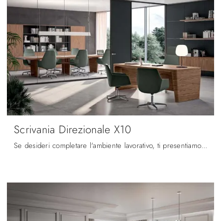
Scrivania Direzionale X10
Se desideri completare l'ambiente lavorativo, ti presentiamo il modello Scrivania Direzionale X10 di Quadrifoglio tra differenti soluzioni di ...