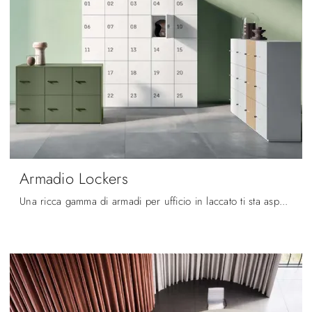
Armadio Lockers
Una ricca gamma di armadi per ufficio in laccato ti sta aspettando! Il modello Armadio Lockers di Quadrifoglio ti sta aspettando!