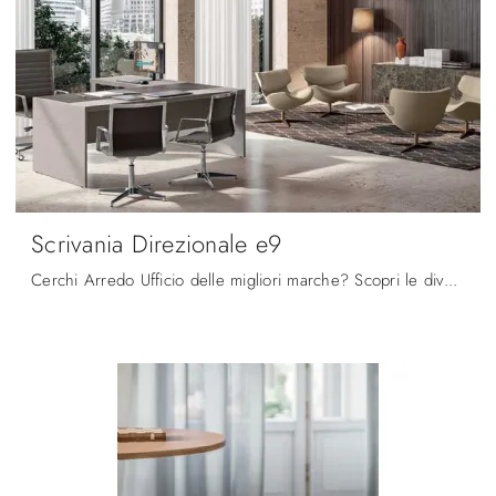
Scrivania Direzionale e9
Cerchi Arredo Ufficio delle migliori marche? Scopri le diverse proposte di scrivanie direzionali in legno, come il modello Scrivania Direzionale e9 ...