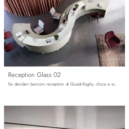
Reception Glass 02
Se desideri banconi reception di Quadrifoglio, clicca e scopri di più sul modello Reception Glass 02 in laccato per il tuo ufficio!