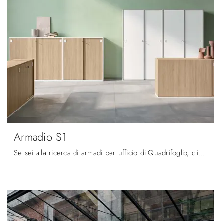
Armadio S1
Se sei alla ricerca di armadi per ufficio di Quadrifoglio, clicca e scopri di più sul modello Armadio S1 in melaminico per l'ambiente lavorativo!