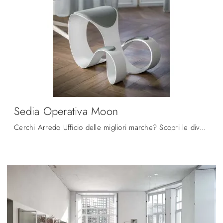
Sedia Operativa Moon
Cerchi Arredo Ufficio delle migliori marche? Scopri le diverse proposte di sedie operative in plastica, come il modello Sedia Operativa Moon di ...