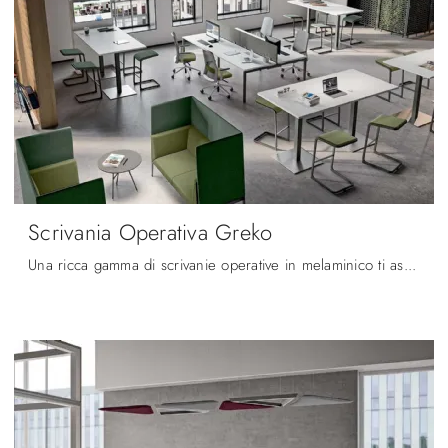
Scrivania Operativa Greko
Una ricca gamma di scrivanie operative in melaminico ti aspetta! Il modello Scrivania Operativa Greko di Quadrifoglio ti aspetta!