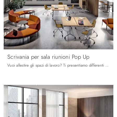
Scrivania per sala riunioni Pop Up
Vuoi allestire gli spazi di lavoro? Ti presentiamo differenti proposte di scrivanie operative in melaminico, come il modello Scrivania per sala ...