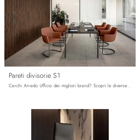
Pareti divisorie S1
Cerchi Arredo Ufficio dei migliori brand? Scopri le diverse proposte di pareti divisorie per ufficio in melaminico, come il modello Pareti divisorie ...