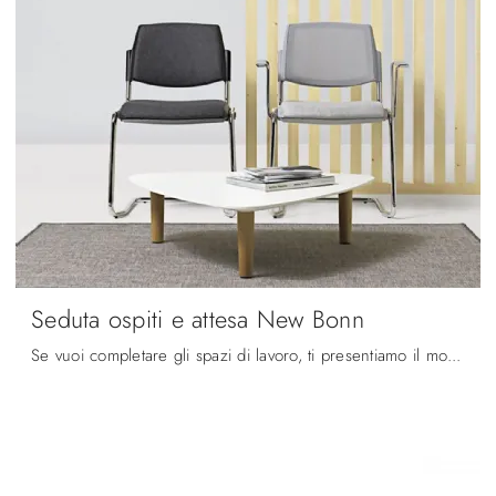
Seduta ospiti e attesa New Bonn
Se vuoi completare gli spazi di lavoro, ti presentiamo il modello Seduta ospiti e attesa New Bonn di Diemmeoffice tra diverse proposte di sedie ...