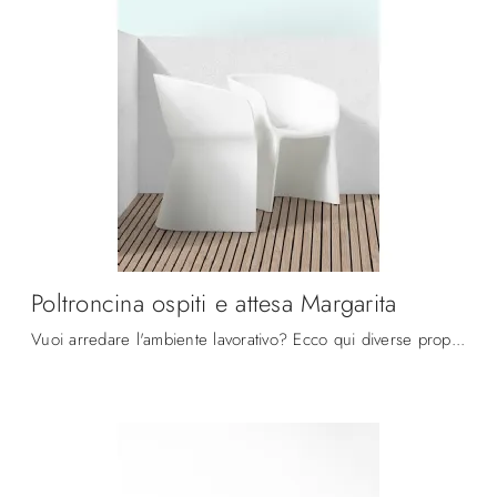
Poltroncina ospiti e attesa Margarita
Vuoi arredare l'ambiente lavorativo? Ecco qui diverse proposte di sedie ospiti e attesa in tessuto, come il modello Poltroncina ospiti e attesa ...