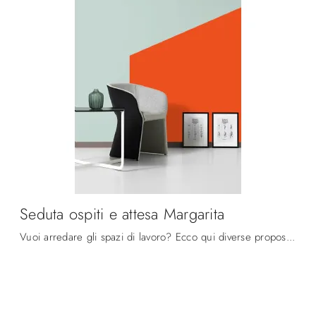
Seduta ospiti e attesa Margarita
Vuoi arredare gli spazi di lavoro? Ecco qui diverse proposte di sedie ospiti e attesa in tessuto, come il modello Seduta ospiti e attesa Margarita di ...