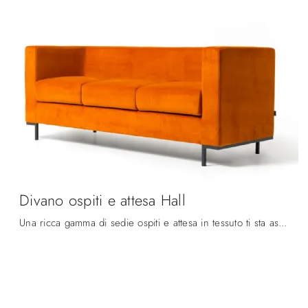
Divano ospiti e attesa Hall
Una ricca gamma di sedie ospiti e attesa in tessuto ti sta aspettando! Il modello Divano ospiti e attesa Hall di Diemmeoffice ti sta aspettando!