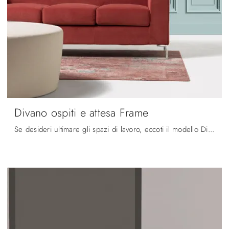
Divano ospiti e attesa Frame
Se desideri ultimare gli spazi di lavoro, eccoti il modello Divano ospiti e attesa Frame di Diemmeoffice tra diverse proposte di sedie ospiti e ...