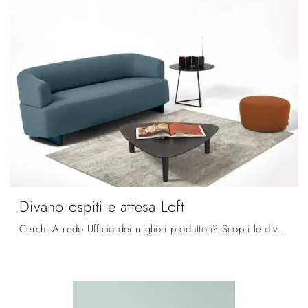
Divano ospiti e attesa Loft
Cerchi Arredo Ufficio dei migliori produttori? Scopri le diverse proposte di sedie ospiti e attesa in tessuto, come il modello Divano ospiti e attesa ...