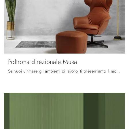
Poltrona direzionale Musa
Se vuoi ultimare gli ambienti di lavoro, ti presentiamo il modello Poltrona direzionale Musa di Diemmeoffice tra diverse proposte di poltrone ...