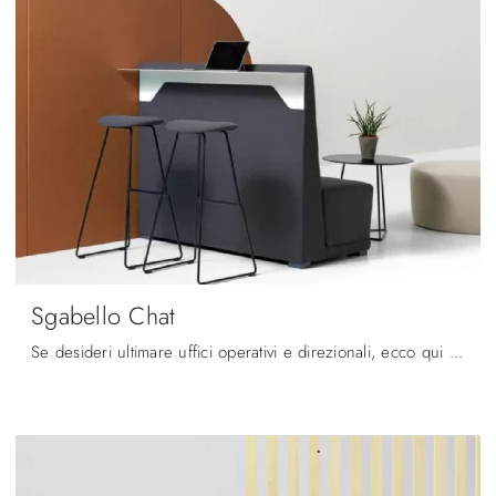
Sgabello Chat
Se desideri ultimare uffici operativi e direzionali, ecco qui il modello Sgabello Chat di Diemmeoffice tra differenti soluzioni di sedie ospiti e ...