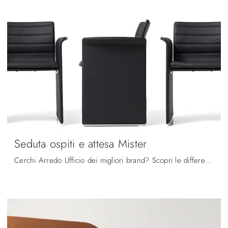
Seduta ospiti e attesa Mister
Cerchi Arredo Ufficio dei migliori brand? Scopri le differenti soluzioni di sedie ospiti e attesa in ecopelle, come il modello Seduta ospiti e attesa ...