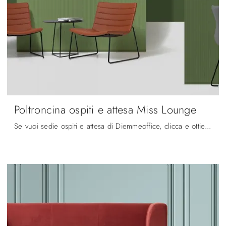
Poltroncina ospiti e attesa Miss Lounge
Se vuoi sedie ospiti e attesa di Diemmeoffice, clicca e ottieni informazioni sul modello Poltroncina ospiti e attesa Miss Lounge in pelle per ...