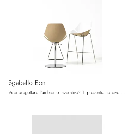
Sgabello Eon
Vuoi progettare l'ambiente lavorativo? Ti presentiamo diverse proposte di sedie ospiti e attesa in plastica, come il modello Sgabello Eon di ...