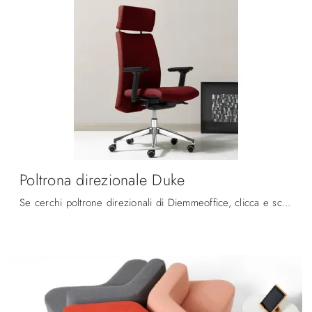
Poltrona direzionale Duke
Se cerchi poltrone direzionali di Diemmeoffice, clicca e scopri di più sul modello Poltrona direzionale Duke in pelle per gli spazi di lavoro!