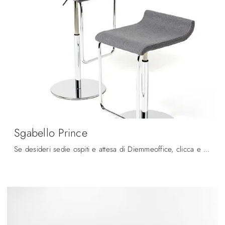
Sgabello Prince
Se desideri sedie ospiti e attesa di Diemmeoffice, clicca e scopri di più sul modello Sgabello Prince in tessuto per il tuo ufficio!