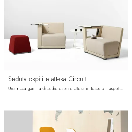
Seduta ospiti e attesa Circuit
Una ricca gamma di sedie ospiti e attesa in tessuto ti aspetta! Il modello Seduta ospiti e attesa Circuit di Diemmeoffice ti aspetta!