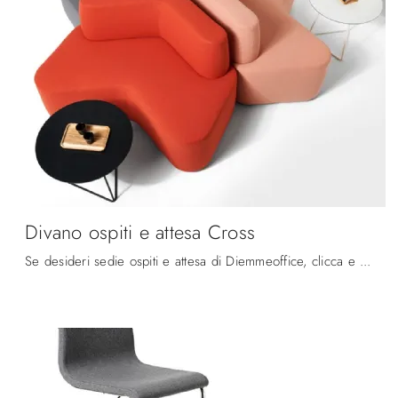
Divano ospiti e attesa Cross
Se desideri sedie ospiti e attesa di Diemmeoffice, clicca e scopri di più sul modello Divano ospiti e attesa Cross in tessuto per uffici operativi e ...