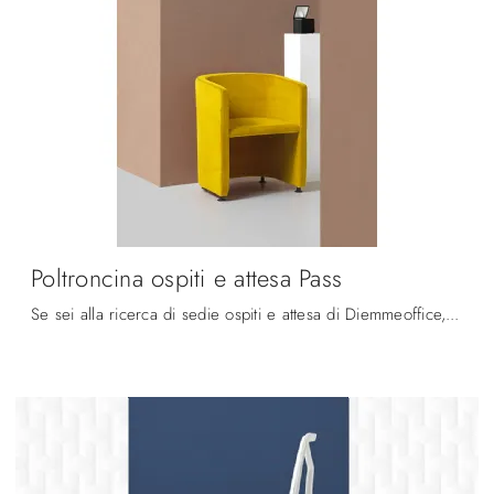
Poltroncina ospiti e attesa Pass
Se sei alla ricerca di sedie ospiti e attesa di Diemmeoffice, clicca e ottieni informazioni sul modello Poltroncina ospiti e attesa Pass in tessuto ...