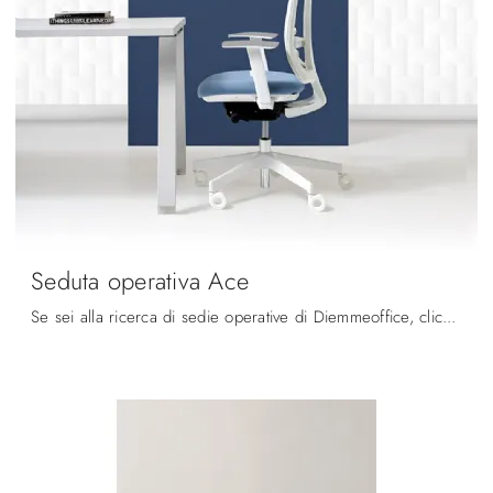
Seduta operativa Ace
Se sei alla ricerca di sedie operative di Diemmeoffice, clicca e scopri di più sul modello Seduta operativa Ace in tessuto per gli spazi di lavoro!