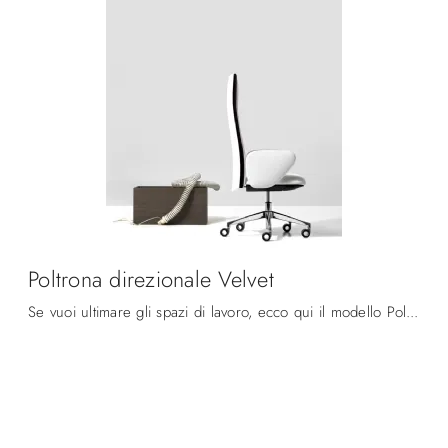
Poltrona direzionale Velvet
Se vuoi ultimare gli spazi di lavoro, ecco qui il modello Poltrona direzionale Velvet di Diemmeoffice tra differenti soluzioni di poltrone ...