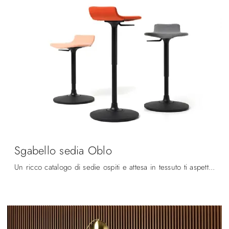
Sgabello sedia Oblo
Un ricco catalogo di sedie ospiti e attesa in tessuto ti aspetta! Il modello Sgabello sedia Oblo di Diemmeoffice ti aspetta!