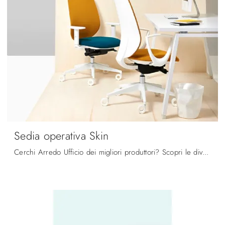
Sedia operativa Skin
Cerchi Arredo Ufficio dei migliori produttori? Scopri le diverse proposte di sedie operative in tessuto, come il modello Sedia operativa Skin di ...