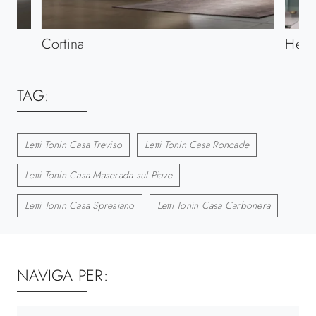
Cortina
Hesp
TAG:
Letti Tonin Casa Treviso
Letti Tonin Casa Roncade
Letti Tonin Casa Maserada sul Piave
Letti Tonin Casa Spresiano
Letti Tonin Casa Carbonera
NAVIGA PER: