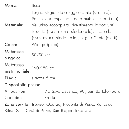
Marca:
Bside
Legno stagionato e agglomerato (struttura),
Poliuretano espanso indeformabile (imbottitura),
Materiale:
Vellutino accoppiato (rivestimento imbottitura),
Tessuto (rivestimento sfoderabile), Ecopelle
(rivestimento sfoderabile), Legno Cubic (piedi)
Colore:
Wengè (piedi)
Materasso
80/90 cm
singolo:
Materasso
160/180 cm
matrimoniale:
Piedi:
altezza 6 cm
Disponibile presso:
Arredamenti
Via S.M. Davanzo, 90
,
San Bartolomeo di
Cenedese
Breda
Zone servite:
Treviso, Oderzo, Noventa di Piave, Roncade,
Silea, San Donà di Piave, San Biagio di Callalta...