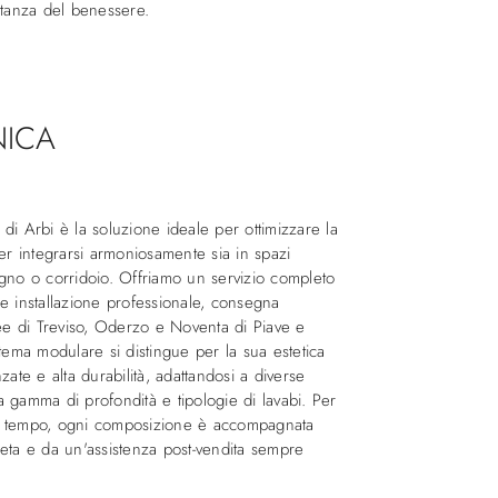
stanza del benessere.
NICA
di Arbi è la soluzione ideale per ottimizzare la
per integrarsi armoniosamente sia in spazi
agno o corridoio. Offriamo un servizio completo
e installazione professionale, consegna
ree di Treviso, Oderzo e Noventa di Piave e
stema modulare si distingue per la sua estetica
zate e alta durabilità, adattandosi a diverse
 gamma di profondità e tipologie di lavabi. Per
l tempo, ogni composizione è accompagnata
eta e da un'assistenza post-vendita sempre