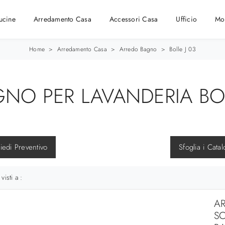
ucine
Arredamento Casa
Accessori Casa
Ufficio
Mo
Home
>
Arredamento Casa
>
Arredo Bagno
>
Bolle J 03
NO PER LAVANDERIA BOLL
iedi Preventivo
Sfoglia i Catal
 visti a :
A
SC