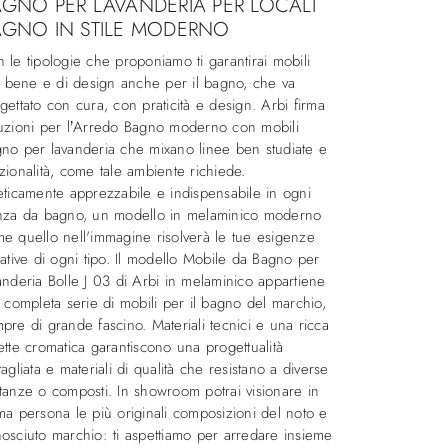
GNO PER LAVANDERIA PER LOCALI
AGNO IN STILE MODERNO
 le tipologie che proponiamo ti garantirai mobili
ti bene e di design anche per il bagno, che va
gettato con cura, con praticità e design. Arbi firma
uzioni per l’Arredo Bagno moderno con mobili
no per lavanderia che mixano linee ben studiate e
zionalità, come tale ambiente richiede.
eticamente apprezzabile e indispensabile in ogni
nza da bagno, un modello in melaminico moderno
e quello nell'immagine risolverà le tue esigenze
tative di ogni tipo. Il modello Mobile da Bagno per
anderia Bolle J 03 di Arbi in melaminico appartiene
a completa serie di mobili per il bagno del marchio,
pre di grande fascino. Materiali tecnici e una ricca
ette cromatica garantiscono una progettualità
tagliata e materiali di qualità che resistano a diverse
tanze o composti. In showroom potrai visionare in
ma persona le più originali composizioni del noto e
osciuto marchio: ti aspettiamo per arredare insieme