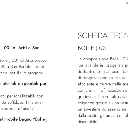
la 
SCHEDA TEC
BOLLE J 03
 J 03" di Arbi a San
La composizione Bolle J 03 
Bolle J 03" di Arbi presso
tua lavanderia, progettata 
90 a San Bartolomeo di
dedicati che in ambienti b
ate per il tuo progetto.
di progettazione su misura 
 materiali disponibili per
efficiente e curata nelle a
comuni limitrofi. Questo si
ioni personalizzabili con
gradevole, funzionalità avan
de softclose. I materiali
esigenze grazie a una vasta
esistenti all'umidità.
un investimento sereno ne
dalla nostra garanzia compl
el mobile bagno "Bolle J
disponibile.