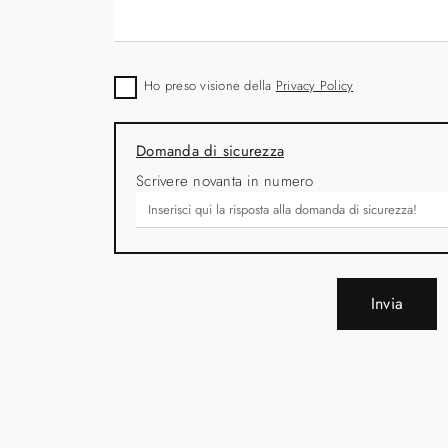
olle 05
Bolle J 02
Ho preso visione della
Privacy Policy
Domanda di sicurezza
Scrivere novanta in numero
Invia