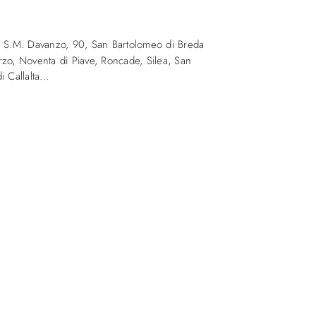
a S.M. Davanzo, 90
,
San Bartolomeo di Breda
zo, Noventa di Piave, Roncade, Silea, San
 Callalta...