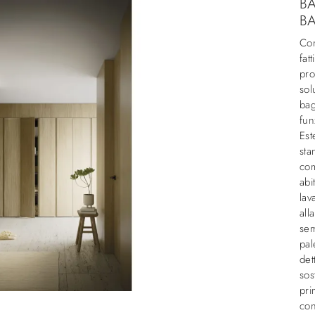
BA
B
Con
fat
pro
sol
bag
fun
Est
sta
com
abi
lav
all
sem
pal
det
sos
pri
con