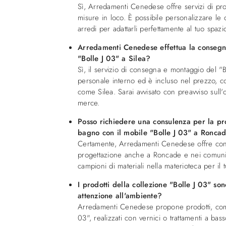
Sì, Arredamenti Cenedese offre servizi di pro
misure in loco. È possibile personalizzare le 
arredi per adattarli perfettamente al tuo spazi
Arredamenti Cenedese effettua la consegn
"Bolle J 03" a Silea?
Sì, il servizio di consegna e montaggio del "B
personale interno ed è incluso nel prezzo,
come Silea. Sarai avvisato con preavviso sull'o
merce.
Posso richiedere una consulenza per la pr
bagno con il mobile "Bolle J 03" a Ronca
Certamente, Arredamenti Cenedese offre cons
progettazione anche a Roncade e nei comuni li
campioni di materiali nella materioteca per il 
I prodotti della collezione "Bolle J 03" son
attenzione all'ambiente?
Arredamenti Cenedese propone prodotti, come
03", realizzati con vernici o trattamenti a bas