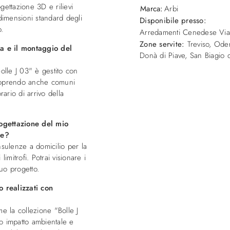
gettazione 3D e rilievi
Marca:
Arbi
dimensioni standard degli
Disponibile presso:
o.
Arredamenti Cenedese
Vi
Zone servite:
Treviso, Oder
a e il montaggio del
Donà di Piave, San Biagio di
olle J 03" è gestito con
 coprendo anche comuni
rario di arrivo della
ogettazione del mio
de?
ulenze a domicilio per la
mitrofi. Potrai visionare i
tuo progetto.
o realizzati con
 la collezione "Bolle J
so impatto ambientale e