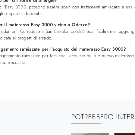
 per chi soffre di allergie?
 l'Easy 3000, possono essere scelti con trattamenti anti-acaro e analler
i e opzioni disponibili.
per il materasso Easy 3000 vicino a Oderzo?
rredamenti Cenedese a San Bartolomeo di Breda, facilmente raggiungi
dicata ai progetti di arredo.
gamento rateizzate per l'acquisto del materasso Easy 3000?
pagamento rateizzate per facilitare l'acquisto del tuo nuovo materasso. 
 tue necessità.
POTREBBERO INTER