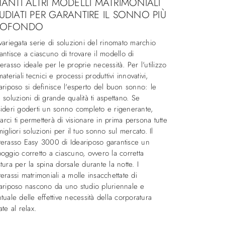
TANTI ALTRI MODELLI MATRIMONIALI
UDIATI PER GARANTIRE IL SONNO PIÙ
ROFONDO
variegata serie di soluzioni del rinomato marchio
antisce a ciascuno di trovare il modello di
erasso ideale per le proprie necessità. Per l'utilizzo
materiali tecnici e processi produttivi innovativi,
ariposo si definisce l'esperto del buon sonno: le
 soluzioni di grande qualità ti aspettano. Se
ideri goderti un sonno completo e rigenerante,
itarci ti permetterà di visionare in prima persona tutte
migliori soluzioni per il tuo sonno sul mercato. Il
erasso Easy 3000 di Ideariposo garantisce un
oggio corretto a ciascuno, ovvero la corretta
tura per la spina dorsale durante la notte. I
erassi matrimoniali a molle insacchettate di
ariposo nascono da uno studio pluriennale e
tuale delle effettive necessità della corporatura
ate al relax.