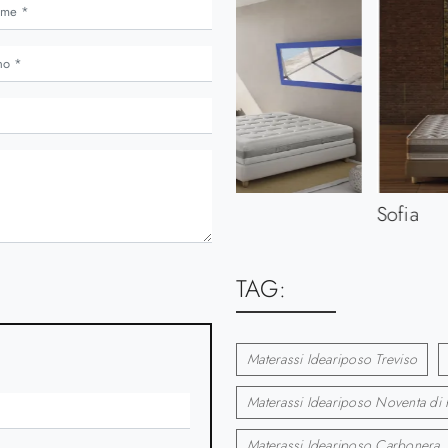
Fly
Sofia
TAG:
Materassi Ideariposo Treviso
Materassi Ideariposo Noventa di 
Materassi Ideariposo Carbonera