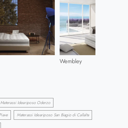
Wembley
Materassi Ideariposo Oderzo
Piave
Materassi Ideariposo San Biagio di Callalta