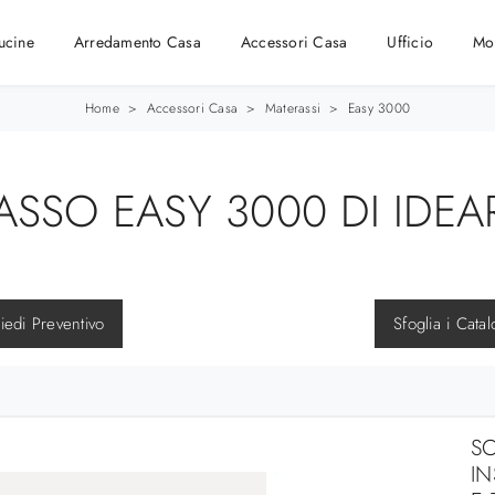
ucine
Arredamento Casa
Accessori Casa
Ufficio
Mo
Home
>
Accessori Casa
>
Materassi
>
Easy 3000
ASSO EASY 3000 DI IDEA
iedi Preventivo
Sfoglia i Catal
SC
I