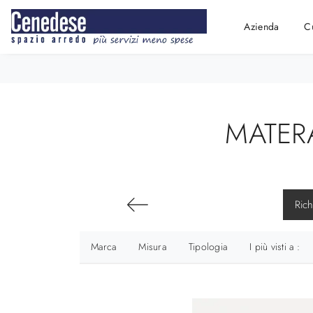
Azienda
C
MATER
Rich
Marca
Misura
Tipologia
I più visti a :