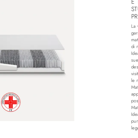
E 
ST
P
La 
gar
mat
di 
Ide
sue
des
vis
le 
Mat
app
pos
Mat
Ide
pun
leg